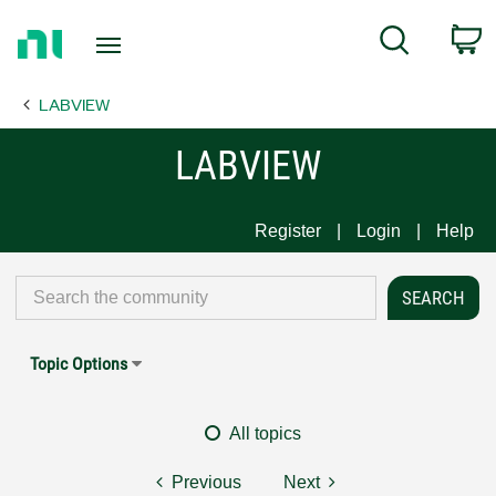
Return
C
Search
to
Home
LABVIEW
Page
LABVIEW
Register
Login
Help
Topic Options
All topics
Previous
Next