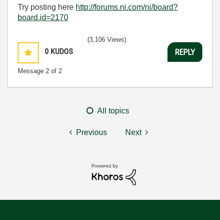
Try posting here
http://forums.ni.com/ni/board?
board.id=2170
(3,106 Views)
0
KUDOS
REPLY
Message
2
of 2
All topics
Previous
Next