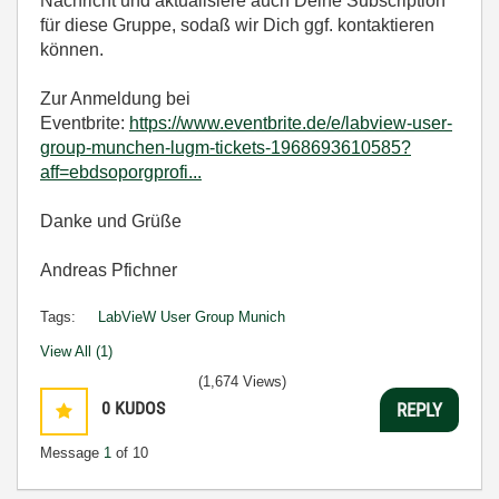
Nachricht und aktualisiere auch Deine Subscription
für diese Gruppe, sodaß wir Dich ggf. kontaktieren
können.
Zur Anmeldung bei
Eventbrite:
https://www.eventbrite.de/e/labview-user-
group-munchen-lugm-tickets-1968693610585?
aff=ebdsoporgprofi...
Danke und Grüße
Andreas Pfichner
Tags:
LabVieW User Group Munich
View All (1)
(1,674 Views)
0
KUDOS
REPLY
Message
1
of 10