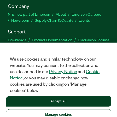
Company
NI is now part of Emerson
About
Emerson Careers
Newsroom
Supply Chain & Quality
Events
Support
Downloads
Product Documentation
Discussion Forums
Activate a Product
Submit a Service Request
Site
Feedback
We use cookies and similar technology on our
website. You may consent to the collection and
Facebook
Twitter
LinkedIn
YouTu
In
use described in our
Privacy Notice
and
Cookie
Notice
, or you may disable or change how
cookies are used by clicking on "Manage
©
2026
NATIONAL INSTRUMENTS CORP. ALL RIGHTS RESERVED.
cookies" below.
+1 877 388 1952
Accept all
LEGAL
|
IMPRINT
|
PRIVACY
|
Manage cookies
United States
Manage cookies