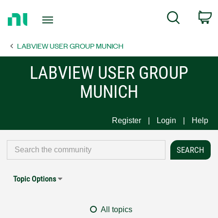
Return
C
Search
to
Home
LABVIEW USER GROUP MUNICH
Page
LABVIEW USER GROUP
MUNICH
Register
Login
Help
Topic Options
All topics