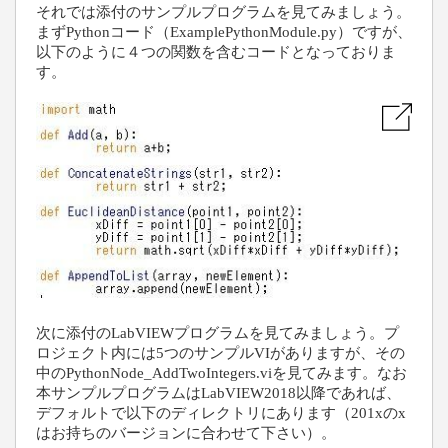
それでは添付のサンプルプログラムを見てみましょう。
まず
Python
コード（
ExamplePythonModule.py
）ですが、
以下のように４つの関数を含むコードとなっておりま
す。
次に添付の
LabVIEW
プログラムを見てみましょう。プ
ロジェクト内には5つのサンプル
VI
がありますが、その
中の
PythonNode_AddTwoIntegers
.vi
を見てみます。なお
本サンプルプログラムはLabVIEW2018以降であれば、
デフォルトで以下のディレクトリにあります（201xのx
はお持ちのバージョンに合わせて下さい）。