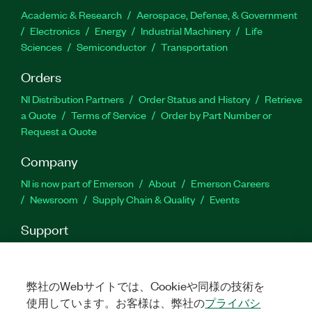
Academic & Research
Aerospace, Defense, & Government
Electronics
Energy
Industrial Machinery
Life
Sciences
Semiconductor
Transportation
Orders
NI Distribution Partners
Order Status and History
Retrieve
a Quote
Terms of Service
Order by Part Number or
Request a Quote
Company
NI is now part of Emerson
About
Emerson Careers
Newsroom
Supply Chain & Quality
Events
Support
Downloads
Product Documentation
Discussion Forums
Activate a Product
Submit a Service Request
Site
Feedback
弊社のWebサイトでは、Cookieや同様の技術を
使用しています。お客様は、弊社の
プライバシ