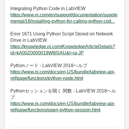
Integrating Python Code in LabVIEW
https://www.ni.com/en/support/documentation/supple
mental/18/installing-python-for-calling-python-cod...
Error 1671 Using Python Script Stored on Network
Drive in LabVIEW
https://knowledge.ni.com/KnowledgeArticleDetails?
id=kA00Z0000019W6ISAU&l=ja-JP
Pythonノード - LabVIEW 2018ヘルプ
https://www.ni.com/docs/en-US/bundle/labview-api-
ref/page/functions/python-node.html
Pythonセッションを開く 関数 - LabVIEW 2018ヘル
プ
https://www.ni.com/docs/en-US/bundle/labview-api-
ref/page/functions/open-python-session.html