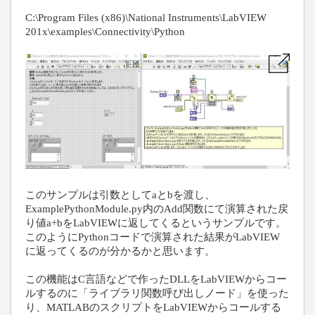
C:\Program Files (x86)\National Instruments\LabVIEW
201x\examples\Connectivity\Python
このサンプルは引数として
a
と
b
を渡し、
ExamplePythonModule.py
内の
Add関数にて演算された戻
り値a+bをLabVIEWに返してくるというサンプルです。
このようにPythonコード
で演算された結果が
LabVIEW
に返ってくるのが分かるかと思います。
この機能は
C
言語などで作った
DLL
を
LabVIEW
からコー
ルするのに「ライブラリ関数呼び出しノード」を使った
り、
MATLAB
のスクリプトを
LabVIEW
からコール
する