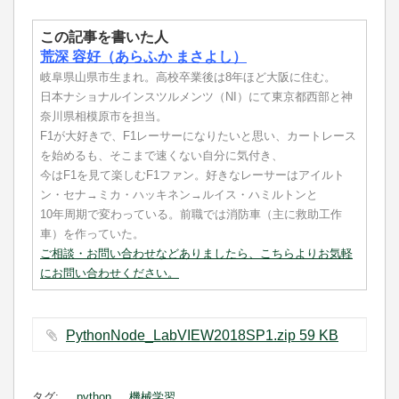
この記事を書いた人
荒深 容好（あらふか まさよし）
岐阜県山県市生まれ。高校卒業後は8年ほど大阪に住む。
日本ナショナルインスツルメンツ（NI）にて東京都西部と神
奈川県相模原市を担当。
F1が大好きで、F1レーサーになりたいと思い、カートレース
を始めるも、そこまで速くない自分に気付き、
今はF1を見て楽しむF1ファン。好きなレーサーはアイルト
ン・セナ→ミカ・ハッキネン→ルイス・ハミルトンと
10年周期で変わっている。前職では消防車（主に救助工作
車）を作っていた。
ご相談・お問い合わせなどありましたら、こちらよりお気軽
にお問い合わせください。
PythonNode_LabVIEW2018SP1.zip ‏59 KB
タグ:
python
機械学習