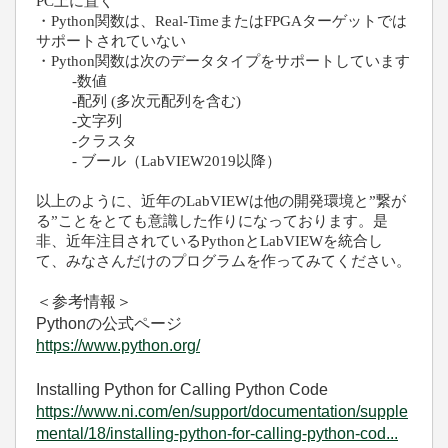
PC上に置く
・Python関数は、Real-TimeまたはFPGAターゲットでは
サポートされていない
・
Python関数は次のデータタイプを
サポートしています
-
数値
-
配列 (多次元配列を含む)
-
文字列
-
クラスタ
- ブール（LabVIEW2019以降）
以上のように、近年のLabVIEWは他の開発環境と”繋が
る”ことをとても意識した作りになっております。是
非、近年注目されているPythonとLabVIEWを統合し
て、みなさんだけのプログラムを作ってみてください。
＜参考情報＞
Pythonの公式ページ
https://www.python.org/
Installing Python for Calling Python Code
https://www.ni.com/en/support/documentation/supple
mental/18/installing-python-for-calling-python-cod...