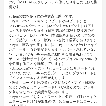
のに「
MATLAB
スクリプト」を使ったりするのに似た機
能です。
Python関数
を使う際の注意点は以下です。
・Pythonのバージョン（32ビットか64ビット）と
LabVIEWのバージョン（32ビットか64ビット）は同じ
にする必要があります（日本でLabVIEWを使う方の多
くが32ビット版LabVIEW日本語版をお使いのはずなの
で、必然的に32ビット版Pythonを使う必要があります）
・Python関数を使用するには、 Python 2.7または3.6をイ
ンストールする必要があります（サポートされていない
バージョンでもPython関数が動作する場合もあります
が、NIではサポートされているバージョンのPythonのみ
を使用することを推奨しています）
・Anacondaのディストリビューションはサポートされ
ていないので、Pythonの公式ページよりダウンロードし
てインストールする必要があります
・
Python
コードを呼び出すパスに2バイト文字（日本語
など）があるとエラーコード1671が出るので、フォル
ダ名を含むパスは英語表記のみにする
・Pythonコードをネットワーク上に保存して呼び出すと
エラーコード1671が出るので、Pythonコードはローカル