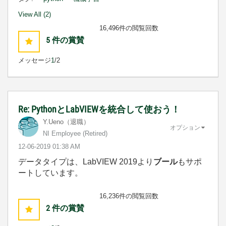
View All (2)
16,496件の閲覧回数
5
件の賞賛
メッセージ
1
/2
Re: PythonとLabVIEWを統合して使おう！
Y.Ueno（退職）
オプション
NI Employee (retired)
‎12-06-2019
01:38 AM
データタイプは、LabVIEW 2019より
ブール
もサポ
ートしています。
16,236件の閲覧回数
2
件の賞賛