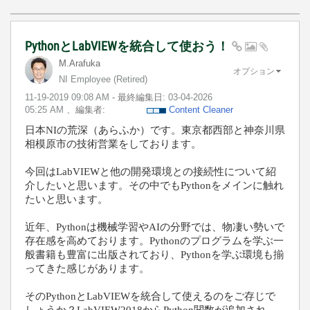
PythonとLabVIEWを統合して使おう！
M.Arafuka
オプション
NI Employee (retired)
‎11-19-2019
09:08 AM
- 最終編集日:
‎03-04-2026
05:25 AM
、編集者:
Content Cleaner
日本
NI
の荒深（あらふか）です。東京都西部と神奈川県
相模原市の技術営業をしております。
今回は
LabVIEW
と他の開発環境との接続性について紹
介したいと思います。その中でも
Python
をメインに
触れ
たいと思います。
近年、
Python
は機械学習や
AI
の分野では、物凄い勢いで
存在感を高めております。
Python
のプログラムを学ぶ一
般書籍も豊富に出版されており、
Python
を学ぶ環境も揃
ってきた感じがあります。
その
Python
と
LabVIEW
を統合して使えるのをご存じで