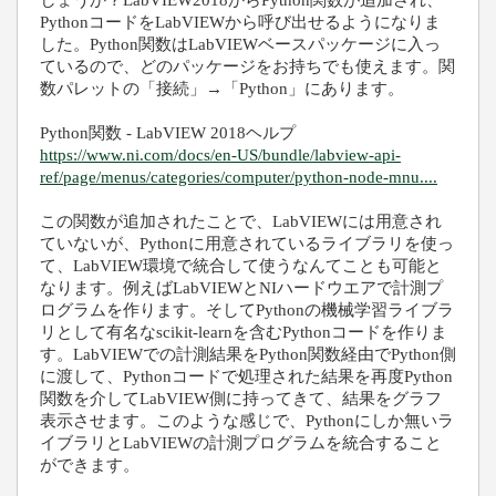
しょうか？
LabVIEW2018
から
Python
関数が追加され、
Python
コードを
LabVIEW
から呼び出せるようになりま
した。
Python関数
はLabVIEWベースパッケージに入っ
ているので、どのパッケージをお持ちでも使えます。関
数パレットの「接続」→「
Python
」にあります。
Python関数 - LabVIEW 2018ヘルプ
https://www.ni.com/docs/en-US/bundle/labview-api-
ref/page/menus/categories/computer/python-node-mnu....
この関数が追加されたことで、
LabVIEWには用意され
ていないが、Python
に用意されているライブラリを使っ
て、
LabVIEW
環境で統合して使うなんてことも可能と
なります。例えば
LabVIEW
と
NI
ハードウエアで計測プ
ログラムを作ります。そして
Python
の機械学習ライブラ
リとして有名な
scikit-learnを含む
Python
コードを作りま
す。
LabVIEW
での
計測結果をPython関数
経由で
Python
側
に渡して、
Python
コードで処理された結果を再度
Python
関数
を介して
LabVIEW
側に持ってきて、結果をグラフ
表示させます。このような感じで、
Pythonにしか無いラ
イブラリとLabVIEW
の計測プログラムを統合すること
ができます。