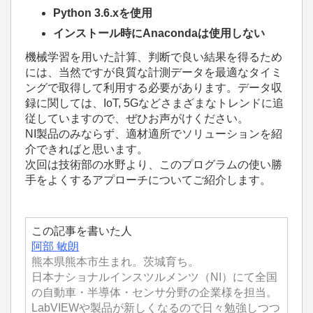
Python 3.6.xを使用
インストール時にAnacondaは使用しない
機械学習を用いた計算、判断で良い結果を得るため
には、当然ですが良質な計測データを最適なタイミ
ングで取得して利用する必要があります。
データ収
録に関しては、
IoT, 5G
などさまざまなトレンドに追
従していますので、ぜひお声がけください。
NI
製品のみならず、適材適所でソリューションを紹
介できればと思います。
次回は技術部の水野より、このプログラムの使い勝
手をよくするアプローチについてご紹介します。
この記事を書いた人
阿部
敏朗
熊本県熊本市生まれ。茨城育ち。
日本ナショナルインスツルメンツ（NI）にて全国
の自動車・半導体・センサ分野の企業様を担当。
LabVIEWや製品が新しくなるので日々勉強しつつ