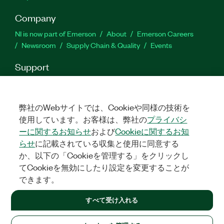
Company
NI is now part of Emerson
About
Emerson Careers
Newsroom
Supply Chain & Quality
Events
Support
Downloads
Product Documentation
Discussion Forums
Activate a Product
Submit a Service Request
Site
Feedback
弊社のWebサイトでは、Cookieや同様の技術を
使用しています。お客様は、弊社の
プライバシ
ーに関するお知らせ
および
Cookieに関するお知
Facebook
Twitter
LinkedIn
YouTu
In
らせ
に記載されている収集と使用に同意する
か、以下の「Cookieを管理する」をクリックし
てCookieを無効にしたり設定を変更することが
©
2026
NATIONAL INSTRUMENTS CORP. ALL RIGHTS RESERVED.
できます。
+1 877 388 1952
すべて受け入れる
LEGAL
|
IMPRINT
|
PRIVACY
|
クッキーを管理する
United States