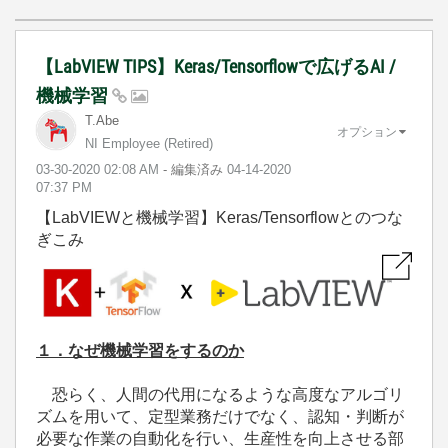
【LabVIEW TIPS】Keras/Tensorflowで広げるAI /
機械学習
T.Abe
オプション
NI Employee (retired)
‎03-30-2020
02:08 AM
- 編集済み
‎04-14-2020
07:37 PM
【LabVIEWと機械学習】
Keras/Tensorflow
とのつな
ぎこみ
１．なぜ機械学習をするのか
恐らく、
人間の代用になるような高度なアルゴリ
ズムを用いて
、定型業務だけでなく、認知・判断が
必要な作業の
自動化を行い、生産性を向上させる部