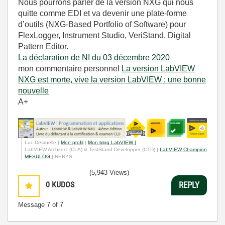
Nous pourrons parler de la version NXG qui nous
quitte comme EDI et va devenir
une plate-forme
d’outils (NXG-Based Portfolio of Software) pour
FlexLogger, Instrument Studio, VeriStand, Digital
Pattern Editor.
La déclaration de NI du 03 décembre 2020
mon commentaire personnel
La version LabVIEW
NXG est morte, vive la version LabVIEW : une bonne
nouvelle
A+
Luc Desruelle |
Mon profil
|
Mon blog LabVIEW |
LabVIEW Architect (CLA) & TestStand Developper (CTD) |
LabVIEW Champion
MESULOG
| NERYS
(5,943 Views)
0
KUDOS
REPLY
Message
7
of 7