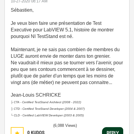
‎10-27-2020
08:17 AM
Sébastien,
Je veux bien faire une présentation de Test
Executive pour LabVIEW 5.1, histoire de montrer
pourquoi NI TestStand est né.
Maintenant, je ne sais pas combien de membres du
LUGE auront envie de monter dans ton grenier.
Ne vaudrait-il mieux pas se tourner vers l'avenir, pour
peu que ses contours commencent à se dessiner,
plutôt que de parler d'un temps que les moins de
vingt ans (de métier) ne peuvent pas connaitre...
Jean-Louis SCHRICKE
├
CTA - Certified TestStand Architect (2008 - 2022)
├
CTD - Certified TestStand Developer (2004 & 2007)
└
CLD - Certified LabVIEW Developer (2003 & 2005)
(6,088 Views)
0
KUDOS
REPLY