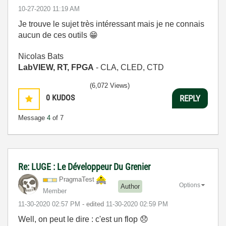
‎10-27-2020
11:19 AM
Je trouve le sujet très intéressant mais je ne connais
aucun de ces outils
😁
Nicolas Bats
LabVIEW, RT, FPGA
- CLA, CLED, CTD
(6,072 Views)
0
KUDOS
REPLY
Message
4
of 7
Re: LUGE : Le Développeur Du Grenier
PragmaTest
Options
Author
Member
‎11-30-2020
02:57 PM
- edited
‎11-30-2020
02:59 PM
Well, on peut le dire : c'est un flop
😞