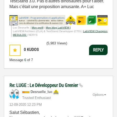
TestStand 3.0. Pas d'autres dinosaures pour t'aider.
Mais c'était une proposition amusante. A+ Luc
Luc Desruelle |
Mon profil
|
Mon blog LabVIEW |
LabVIEW Architect (CLA) & TestStand Developper (CTD) |
LabVIEW Champion
MESULOG
| NERYS
(5,983 Views)
0
KUDOS
REPLY
Message
6
of 7
Re: LUGE : Le Développeur Du Grenier
Desruelle_luc
Options
Trusted Enthusiast
‎12-09-2020
12:23 PM
Salut Sébastien,