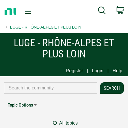
Return
C
Search
to
Home
LUGE - RHÔNE-ALPES ET PLUS LOIN
Page
LUGE - RHÔNE-ALPES ET
PLUS LOIN
Register
Login
Help
Topic Options
All topics