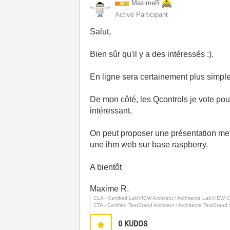
MaximeR
Active Participant
Salut,
Bien sûr qu'il y a des intéressés :).
En ligne sera certainement plus simple
De mon côté, les Qcontrols je vote pou
intéressant.
On peut proposer une présentation m
une ihm web sur base raspberry.
A bientôt
Maxime R.
CLA - Certified LabVIEW Architect / Architecte LabVIEW Ce
CTA - Certified TestStand Architect / Architecte TestStand C
0
KUDOS