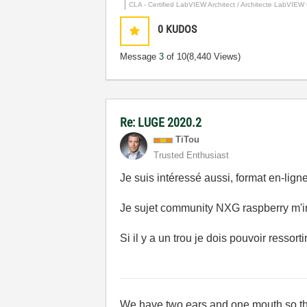
CLA - Certified LabVIEW Architect / Architecte LabVIEW C
0
KUDOS
Message
3
of 10
(8,440 Views)
Re: LUGE 2020.2
TiTou
Trusted Enthusiast
Je suis intéressé aussi, format en-lig
Je sujet community NXG raspberry m'i
Si il y a un trou je dois pouvoir ressor
We have two ears and one mouth so th