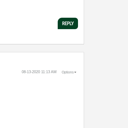
REPLY
‎08-13-2020
11:13 AM
Options