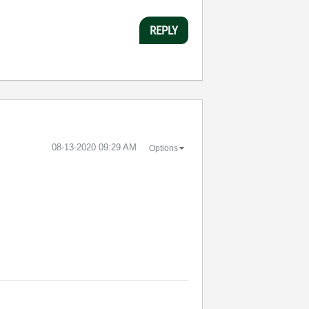
REPLY
‎08-13-2020
09:29 AM
Options