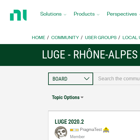
Return
to
Solutions
Products
Perspectives
Home
Page
HOME
COMMUNITY
USER GROUPS
LOCAL 
LUGE - RHÔNE-ALPES 
Topic Options
LUGE 2020.2
PragmaTest
Member