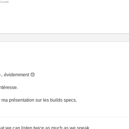
ertifié
ne.. évidemment
😞
ntéresse.
tir ma présentation sur les builds specs.
at we can listen twice as much as we speak.