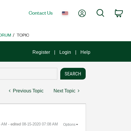
My Account
Search
Contact Us
Car
ORUM
TOPIC
Register
Login
Help
Previous Topic
Next Topic
5 AM
- edited
‎08-15-2020
07:08 AM
Options