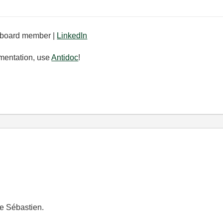
board member |
LinkedIn
mentation, use
Antidoc
!
ée Sébastien.