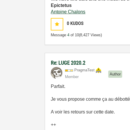
Epictetus
Antoine Chalons
0
KUDOS
Message
4
of 10
(8,427 Views)
Re: LUGE 2020.2
PragmaTest
Author
Member
Parfait.
Je vous propose comme ça au débotté
A voir les retours sur cette date.
++