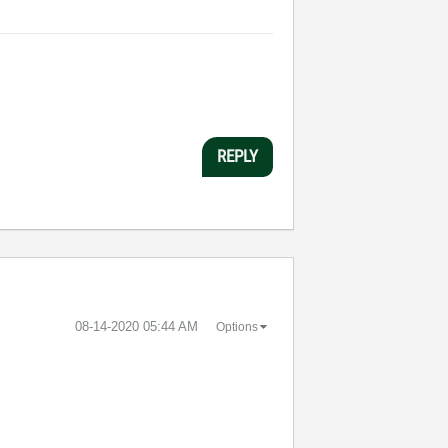
REPLY
‎08-14-2020
05:44 AM
Options