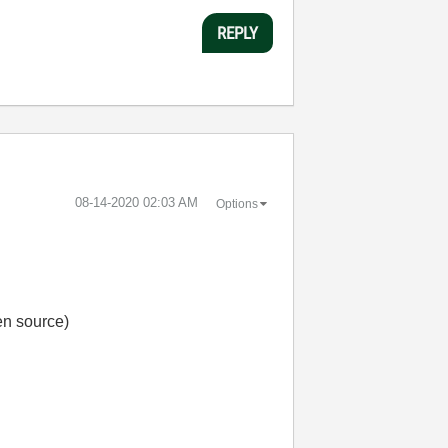
REPLY
‎08-14-2020
02:03 AM
Options
en source)