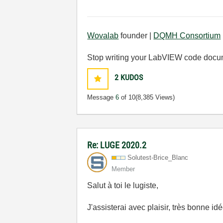
Wovalab
founder |
DQMH Consortium
Stop writing your LabVIEW code docu
2
KUDOS
Message
6
of 10
(8,385 Views)
Re: LUGE 2020.2
Solutest-Brice_
Blanc
Member
Salut à toi le lugiste,
J'assisterai avec plaisir, très bonne id