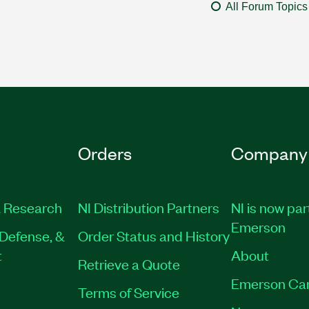
All Forum Topics
Orders
Company
 Research
NI Distribution Partners
NI is now par
Emerson
Defense, &
Order Status and History
t
About
Retrieve a Quote
Emerson Ca
Terms of Service