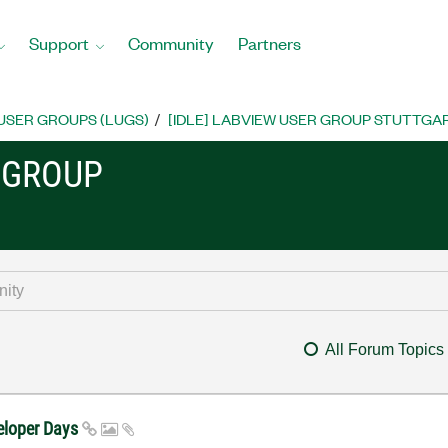
Support
Community
Partners
USER GROUPS (LUGS)
[IDLE] LABVIEW USER GROUP STUTTGA
R GROUP
All Forum Topics
eloper Days