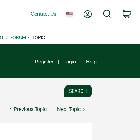
My Account
Search
Contact Us
Car
RT
FORUM
TOPIC
Register
Login
Help
Previous Topic
Next Topic