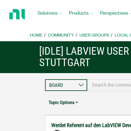
Return
to
Solutions
Products
Perspectives
Home
Page
HOME
COMMUNITY
USER GROUPS
LOCAL 
[IDLE] LABVIEW USE
STUTTGART
Topic Options
Werdet Referent auf den LabVIEW Dev