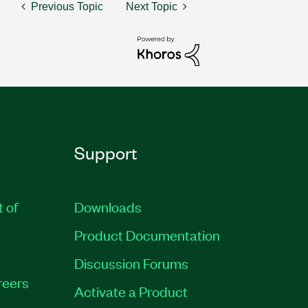
Previous Topic
Next Topic
Support
t of
Downloads
Product Documentation
Discussion Forums
reers
Activate a Product