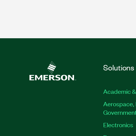
Solutions
Academic &
Aerospace, 
Governmen
Electronics