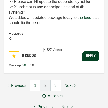
>> Please can NI update the dependency list for
lvrt21-schroot to use debhelper instead of dh-
systemd?
We added an updated package today to
the feed
that
should fix the issue.
Regards,
Ken
(4,327 Views)
0
KUDOS
REPLY
Message
20
of 30
Previous
1
2
3
Next
All topics
Previous
Next