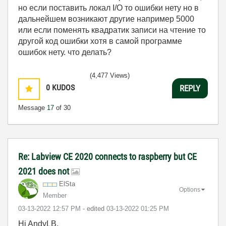
но если поставить локал I/O то ошибки нету но в
дальнейшем возникают другие например 5000
или если поменять квадратик записи на чтение то
другой код ошибки хотя в самой программе
ошибок нету. что делать?
(4,477 Views)
0
KUDOS
REPLY
Message
17
of 30
Re: Labview CE 2020 connects to raspberry but CE
2021 does not
ElSta
Options
Member
‎03-13-2022
12:57 PM
- edited
‎03-13-2022
01:25 PM
Hi AndyLB,