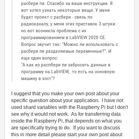
расбери пи. Спасибо за ваши инструкции. Я
вот хотел узнать некоторые вещи. У меня
будет проект с расбери - связь по
радиоканалу, у меня этих приставок 3 штуки.
но вот возникла проблема с их
программированием в LabVIEW 2020 СЕ.
Вопрос звучит так: "Можно ли использовать с
расбери пи разделяемые переменные?". И
еще один вопрос:
"А как из распбери пи забросить данные в
программу на LabVIEW, то есть на основную
машину в хост"?
I suggest that you make your own post about your
specific question about your application. I have not
used shard variables with the Raspberry Pi but I don't
see why it would not work. As for transferring data
inside the Raspberry Pi, that depends on what you
are specifically trying to do. If you want to discuss
this in more detail please start your own post about