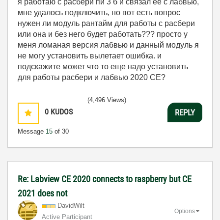
я работаю с расбери пи 3 б и связал ее с лабвью,
мне удалось подключить, но вот есть вопрос
нужен ли модуль рантайм для работы с расбери
или она и без него будет работать??? просто у
меня ломаная версия лабвью и данный модуль я
не могу установить вылетает ошибка. и
подскажите может что то еще надо установить
для работы расбери и лабвью 2020 CE?
(4,496 Views)
0
KUDOS
REPLY
Message
15
of 30
Re: Labview CE 2020 connects to raspberry but CE
2021 does not
DavidWilt
Options
Active Participant