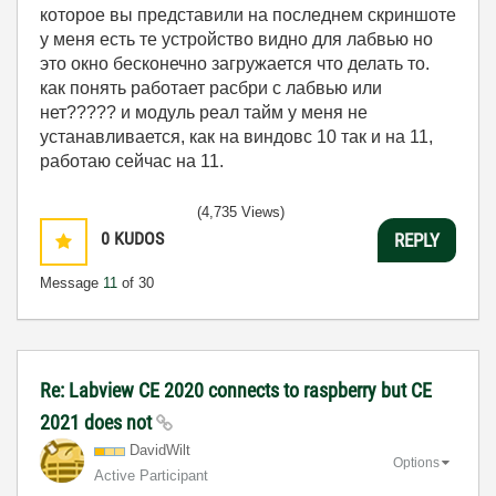
которое вы представили на последнем скриншоте
у меня есть те устройство видно для лабвью но
это окно бесконечно загружается что делать то.
как понять работает расбри с лабвью или
нет????? и модуль реал тайм у меня не
устанавливается, как на виндовс 10 так и на 11,
работаю сейчас на 11.
(4,735 Views)
0
KUDOS
REPLY
Message
11
of 30
Re: Labview CE 2020 connects to raspberry but CE
2021 does not
DavidWilt
Options
Active Participant