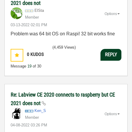
2021 does not
ElSta
Options
Member
‎03-13-2022
02:01 PM
Problem was 64 bit OS on Raspi! 32 bit works fine
(4,459 Views)
0
KUDOS
REPLY
Message
19
of 30
Re: Labview CE 2020 connects to raspberry but CE
2021 does not
Ken_S
Options
Member
‎04-08-2022
03:26 PM