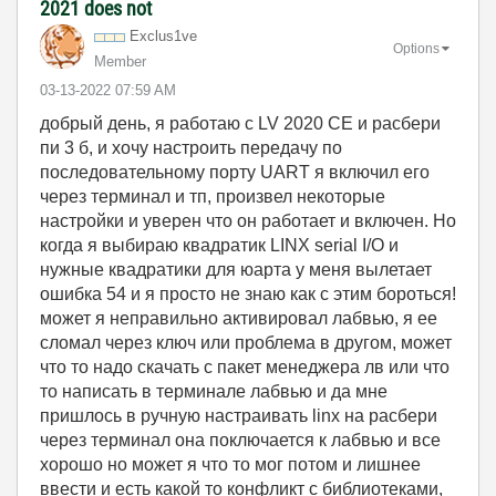
2021 does not
Exclus1ve
Options
Member
‎03-13-2022
07:59 AM
добрый день, я работаю с LV 2020 CE и расбери
пи 3 б, и хочу настроить передачу по
последовательному порту UART я включил его
через терминал и тп, произвел некоторые
настройки и уверен что он работает и включен. Но
когда я выбираю квадратик LINX serial I/O и
нужные квадратики для юарта у меня вылетает
ошибка 54 и я просто не знаю как с этим бороться!
может я неправильно активировал лабвью, я ее
сломал через ключ или проблема в другом, может
что то надо скачать с пакет менеджера лв или что
то написать в терминале лабвью и да мне
пришлось в ручную настраивать linx на расбери
через терминал она поключается к лабвью и все
хорошо но может я что то мог потом и лишнее
ввести и есть какой то конфликт с библиотеками,