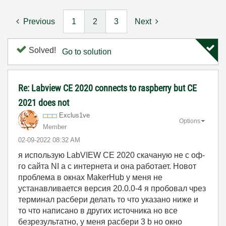
Previous
1
2
3
Next
Solved!
Go to solution
Re: Labview CE 2020 connects to raspberry but CE
2021 does not
Exclus1ve
Options
Member
‎02-09-2022
08:32 AM
я использую LabVIEW CE 2020 скачаную не с оф-
го сайта NI а с интернета и она работает. Новот
проблема в окнах MakerHub у меня не
устанавливается версия 20.0.0-4 я пробовал чрез
терминал расбери делать то что указано ниже и
то что написано в других источника но все
безрезультатно, у меня расбери 3 b но окно