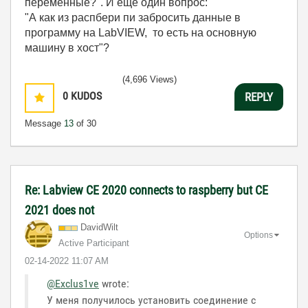
переменные?". И еще один вопрос:
"А как из распбери пи забросить данные в
программу на LabVIEW, то есть на основную
машину в хост"?
(4,696 Views)
0
KUDOS
REPLY
Message
13
of 30
Re: Labview CE 2020 connects to raspberry but CE
2021 does not
DavidWilt
Options
Active Participant
‎02-14-2022
11:07 AM
@Exclus1ve
wrote:
У меня получилось установить соединение с