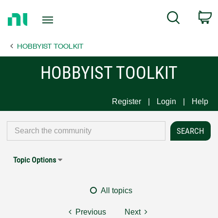
Return
C
Search
to
Home
HOBBYIST TOOLKIT
Page
HOBBYIST TOOLKIT
Register
Login
Help
Topic Options
All topics
Previous
Next