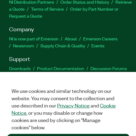
NI Distribution Partners
Order Status and History
Retrieve
a Quote
Terms of Service
Order by Part Number or
Request a Quote
Company
NI is now part of Emerson
About
Emerson Careers
Newsroom
Supply Chain & Quality
Events
Support
Downloads
Product Documentation
Discussion Forums
Activate a Product
Submit a Service Request
Site
Feedback
We use cookies and similar technology on our
website. You may consent to the collection and
Facebook
Twitter
LinkedIn
YouTu
In
use described in our
Privacy Notice
and
Cookie
Notice
, or you may disable or change how
cookies are used by clicking on "Manage
©
2026
NATIONAL INSTRUMENTS CORP. ALL RIGHTS RESERVED.
cookies" below.
+1 877 388 1952