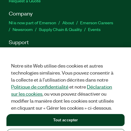
Request a Quote
Company
NI is now part of Emerson
About
Emerson Careers
Newsroom
Supply Chain & Quality
Events
Support
Downloads
Product Documentation
Discussion Forums
Activate a Product
Submit a Service Request
Site
Feedback
Notre site Web utilise des cookies et autres
technologies similaires. Vous pouvez consentir à
la collecte et à l’utilisation décrites dans notre
Facebook
Twitter
LinkedIn
YouTu
In
Politique de confidentialité
et notre
Déclaration
sur les cookies
, ou vous pouvez désactiver ou
modifier la manière dont les cookies sont utilisés
©
2026
NATIONAL INSTRUMENTS CORP. ALL RIGHTS RESERVED.
en cliquant sur « Gérer les cookies » ci-dessous.
+1 877 388 1952
Tout accepter
LEGAL
|
IMPRINT
|
PRIVACY
|
Gérer les cookies
United States