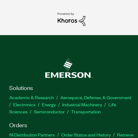
Solutions
Academic & Research
Aerospace, Defense, & Government
Electronics
Energy
Industrial Machinery
Life
Sciences
Semiconductor
Transportation
Orders
NI Distribution Partners
Order Status and History
Retrieve