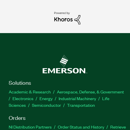
Solutions
Academic & Research
Aerospace, Defense, & Government
Electronics
Energy
Industrial Machinery
Life
Sciences
Semiconductor
Transportation
Orders
NI Distribution Partners
Order Status and History
Retrieve