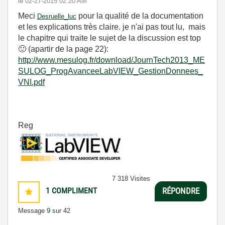
le
‎02-27-2015
02:20 AM
Meci
pour la qualité de la documentation
Desruelle_luc
et les explications très claire. je n'ai pas tout lu, mais
le chapitre qui traite le sujet de la discussion est top
🙂
(apartir de la page 22):
http://www.mesulog.fr/download/JournTech2013_ME
SULOG_ProgAvanceeLabVIEW_GestionDonnees_
VNI.pdf
Reg
7 318 Visites
1
COMPLIMENT
RÉPONDRE
Message
9
sur 42