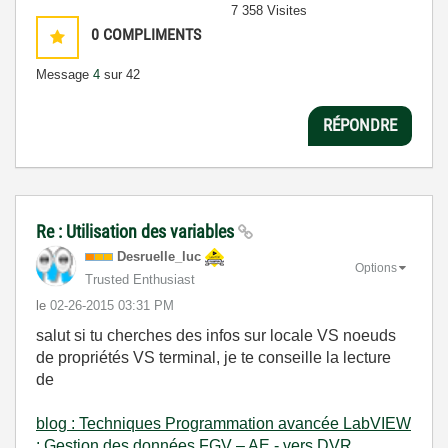
7 358 Visites
0
COMPLIMENTS
Message
4
sur 42
RÉPONDRE
Re : Utilisation des variables
Desruelle_luc
Options
Trusted Enthusiast
le
‎02-26-2015
03:31 PM
salut si tu cherches des infos sur locale VS noeuds
de propriétés VS terminal, je te conseille la lecture
de
blog : Techniques Programmation avancée LabVIEW
: Gestion des données FGV – AE - vers DVR