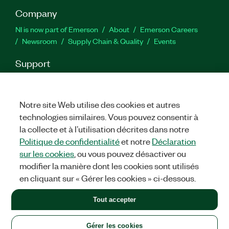
Company
NI is now part of Emerson
About
Emerson Careers
Newsroom
Supply Chain & Quality
Events
Support
Downloads
Product Documentation
Discussion Forums
Activate a Product
Submit a Service Request
Site
Feedback
Notre site Web utilise des cookies et autres
technologies similaires. Vous pouvez consentir à
la collecte et à l’utilisation décrites dans notre
Facebook
Twitter
LinkedIn
YouTu
In
Politique de confidentialité
et notre
Déclaration
sur les cookies
, ou vous pouvez désactiver ou
modifier la manière dont les cookies sont utilisés
©
2026
NATIONAL INSTRUMENTS CORP. ALL RIGHTS RESERVED.
en cliquant sur « Gérer les cookies » ci-dessous.
+1 877 388 1952
Tout accepter
LEGAL
|
IMPRINT
|
PRIVACY
|
Gérer les cookies
United States
Gérer les cookies