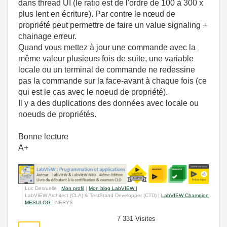
dans thread UI (le ratio est de l'ordre de 100 à 300 x
plus lent en écriture). Par contre le nœud de
propriété peut permettre de faire un value signaling +
chainage erreur.
Quand vous mettez à jour une commande avec la
même valeur plusieurs fois de suite, une variable
locale ou un terminal de commande ne redessine
pas la commande sur la face-avant à chaque fois (ce
qui est le cas avec le noeud de propriété).
Il y a des duplications des données avec locale ou
noeuds de propriétés.
Bonne lecture
A+
Luc Desruelle |
Mon profil
|
Mon blog LabVIEW |
LabVIEW Architect (CLA) & TestStand Developper (CTD) |
LabVIEW Champion
MESULOG
| NERYS
7 331 Visites