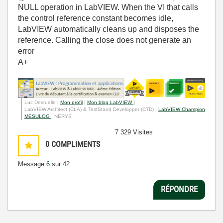
NULL operation in LabVIEW. When the VI that calls
the control reference constant becomes idle,
LabVIEW automatically cleans up and disposes the
reference. Calling the close does not generate an
error
A+
Luc Desruelle |
Mon profil
|
Mon blog LabVIEW |
LabVIEW Architect (CLA) & TestStand Developper (CTD) |
LabVIEW Champion
MESULOG
| NERYS
7 329 Visites
0
COMPLIMENTS
Message
6
sur 42
RÉPONDRE