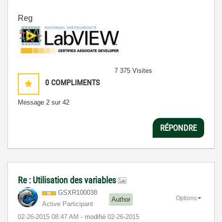
Reg
7 375 Visites
0
COMPLIMENTS
Message
2
sur 42
RÉPONDRE
Re : Utilisation des variables
GSXR100038
Options
Author
Active Participant
‎02-26-2015
08:47 AM
- modifié
‎02-26-2015