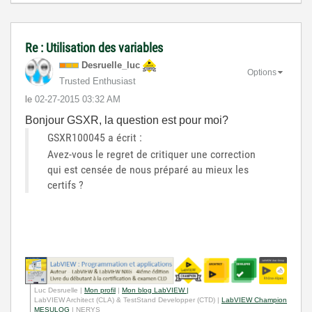
Re : Utilisation des variables
Desruelle_luc
Options
Trusted Enthusiast
le
‎02-27-2015
03:32 AM
Bonjour GSXR, la question est pour moi?
GSXR100045 a écrit :
Avez-vous le regret de critiquer une correction
qui est censée de nous préparé au mieux les
certifs ?
Luc Desruelle |
Mon profil
|
Mon blog LabVIEW |
LabVIEW Architect (CLA) & TestStand Developper (CTD) |
LabVIEW Champion
MESULOG
| NERYS