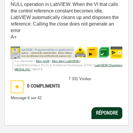
NULL operation in LabVIEW. When the VI that calls
the control reference constant becomes idle,
LabVIEW automatically cleans up and disposes the
reference. Calling the close does not generate an
error
A+
Luc Desruelle |
Mon profil
|
Mon blog LabVIEW |
LabVIEW Architect (CLA) & TestStand Developper (CTD) |
LabVIEW Champion
MESULOG
| NERYS
7 331 Visites
0
COMPLIMENTS
Message
6
sur 42
RÉPONDRE