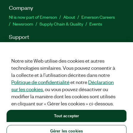
Company
NI is now part of Emerson
About
Emerson Careers
Newsroom
Supply Chain & Quality
Events
Support
Downloads
Product Documentation
Discussion Forums
Activate a Product
Submit a Service Request
Site
Feedback
Notre site Web utilise des cookies et autres
technologies similaires. Vous pouvez consentir à
la collecte et à l’utilisation décrites dans notre
Facebook
Twitter
LinkedIn
YouTu
In
Politique de confidentialité
et notre
Déclaration
sur les cookies
, ou vous pouvez désactiver ou
modifier la manière dont les cookies sont utilisés
©
2026
NATIONAL INSTRUMENTS CORP. ALL RIGHTS RESERVED.
en cliquant sur « Gérer les cookies » ci-dessous.
+1 877 388 1952
Tout accepter
LEGAL
|
IMPRINT
|
PRIVACY
|
Gérer les cookies
United States
Gérer les cookies