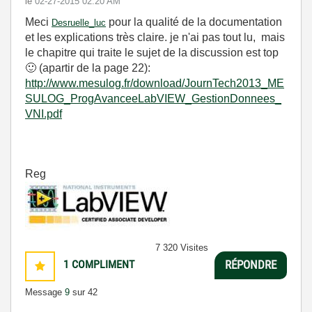
le
‎02-27-2015
02:20 AM
Meci
pour la qualité de la documentation
Desruelle_luc
et les explications très claire. je n'ai pas tout lu, mais
le chapitre qui traite le sujet de la discussion est top
🙂
(apartir de la page 22):
http://www.mesulog.fr/download/JournTech2013_ME
SULOG_ProgAvanceeLabVIEW_GestionDonnees_
VNI.pdf
Reg
7 320 Visites
1
COMPLIMENT
RÉPONDRE
Message
9
sur 42