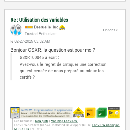
Re : Utilisation des variables
Desruelle_luc
Options
Trusted Enthusiast
le
‎02-27-2015
03:32 AM
Bonjour GSXR, la question est pour moi?
GSXR100045 a écrit :
Avez-vous le regret de critiquer une correction
qui est censée de nous préparé au mieux les
certifs ?
Luc Desruelle |
Mon profil
|
Mon blog LabVIEW |
LabVIEW Architect (CLA) & TestStand Developper (CTD) |
LabVIEW Champion
MESULOG
| NERYS