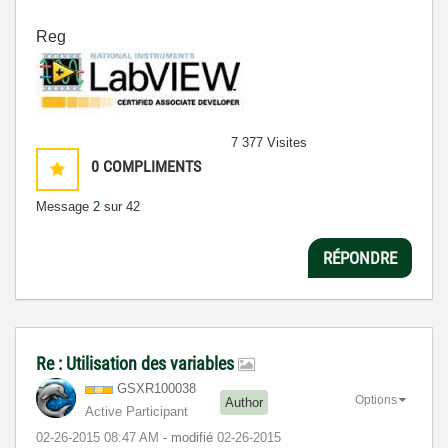
Reg
7 377 Visites
0
COMPLIMENTS
Message
2
sur 42
RÉPONDRE
Re : Utilisation des variables
GSXR100038
Options
Author
Active Participant
‎02-26-2015
08:47 AM
- modifié
‎02-26-2015