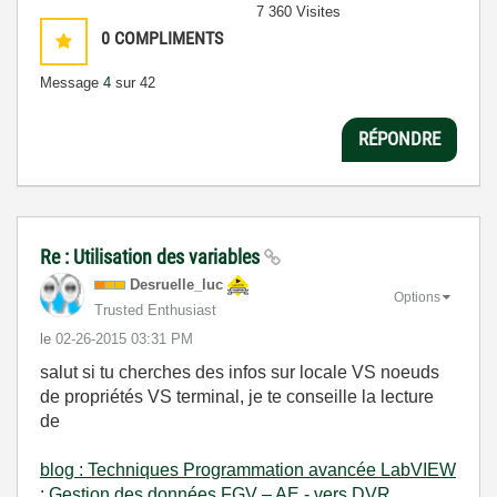
7 360 Visites
0
COMPLIMENTS
Message
4
sur 42
RÉPONDRE
Re : Utilisation des variables
Desruelle_luc
Options
Trusted Enthusiast
le
‎02-26-2015
03:31 PM
salut si tu cherches des infos sur locale VS noeuds
de propriétés VS terminal, je te conseille la lecture
de
blog : Techniques Programmation avancée LabVIEW
: Gestion des données FGV – AE - vers DVR