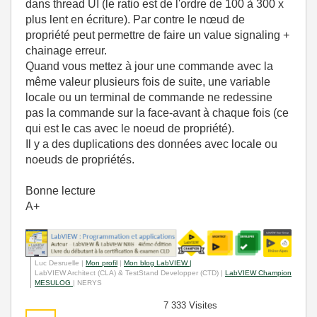
dans thread UI (le ratio est de l'ordre de 100 à 300 x
plus lent en écriture). Par contre le nœud de
propriété peut permettre de faire un value signaling +
chainage erreur.
Quand vous mettez à jour une commande avec la
même valeur plusieurs fois de suite, une variable
locale ou un terminal de commande ne redessine
pas la commande sur la face-avant à chaque fois (ce
qui est le cas avec le noeud de propriété).
Il y a des duplications des données avec locale ou
noeuds de propriétés.
Bonne lecture
A+
Luc Desruelle |
Mon profil
|
Mon blog LabVIEW |
LabVIEW Architect (CLA) & TestStand Developper (CTD) |
LabVIEW Champion
MESULOG
| NERYS
7 333 Visites