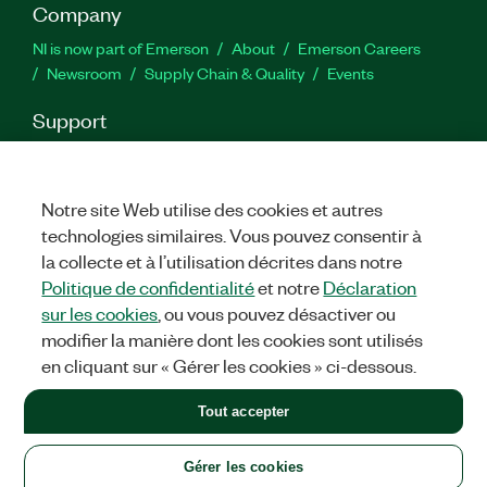
Company
NI is now part of Emerson
About
Emerson Careers
Newsroom
Supply Chain & Quality
Events
Support
Downloads
Product Documentation
Discussion Forums
Activate a Product
Submit a Service Request
Site
Feedback
Notre site Web utilise des cookies et autres
technologies similaires. Vous pouvez consentir à
la collecte et à l’utilisation décrites dans notre
Facebook
Twitter
LinkedIn
YouTu
In
Politique de confidentialité
et notre
Déclaration
sur les cookies
, ou vous pouvez désactiver ou
modifier la manière dont les cookies sont utilisés
©
2026
NATIONAL INSTRUMENTS CORP. ALL RIGHTS RESERVED.
en cliquant sur « Gérer les cookies » ci-dessous.
+1 877 388 1952
Tout accepter
LEGAL
|
IMPRINT
|
PRIVACY
|
Gérer les cookies
United States
Gérer les cookies