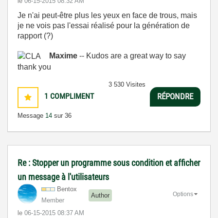
le
‎06-15-2015
08:32 AM
Je n'ai peut-être plus les yeux en face de trous, mais
je ne vois pas l'essai réalisé pour la génération de
rapport (?)
Maxime
-- Kudos are a great way to say
thank you
3 530 Visites
1
COMPLIMENT
RÉPONDRE
Message
14
sur 36
Re : Stopper un programme sous condition et afficher
un message à l'utilisateurs
Bentox
Options
Author
Member
le
‎06-15-2015
08:37 AM