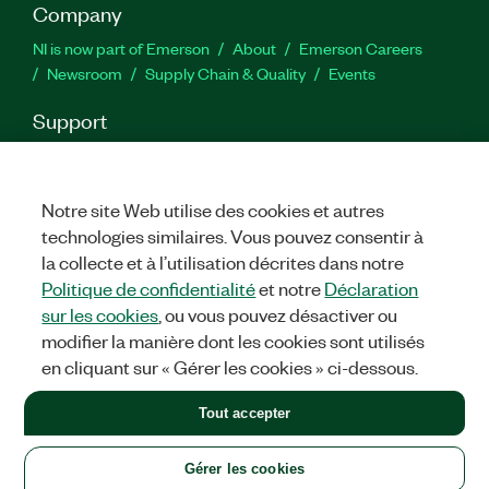
Company
NI is now part of Emerson
About
Emerson Careers
Newsroom
Supply Chain & Quality
Events
Support
Downloads
Product Documentation
Discussion Forums
Activate a Product
Submit a Service Request
Site
Feedback
Notre site Web utilise des cookies et autres
technologies similaires. Vous pouvez consentir à
la collecte et à l’utilisation décrites dans notre
Facebook
Twitter
LinkedIn
YouTu
In
Politique de confidentialité
et notre
Déclaration
sur les cookies
, ou vous pouvez désactiver ou
modifier la manière dont les cookies sont utilisés
©
2026
NATIONAL INSTRUMENTS CORP. ALL RIGHTS RESERVED.
en cliquant sur « Gérer les cookies » ci-dessous.
+1 877 388 1952
Tout accepter
LEGAL
|
IMPRINT
|
PRIVACY
|
Gérer les cookies
United States
Gérer les cookies