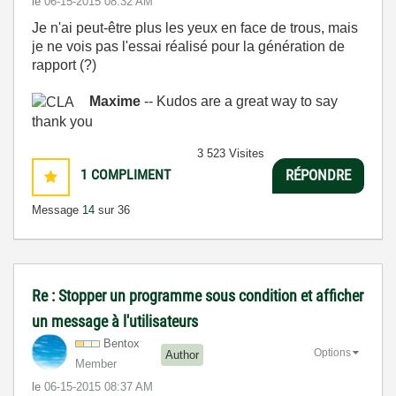
le
‎06-15-2015
08:32 AM
Je n'ai peut-être plus les yeux en face de trous, mais
je ne vois pas l'essai réalisé pour la génération de
rapport (?)
Maxime
-- Kudos are a great way to say
thank you
3 523 Visites
1
COMPLIMENT
RÉPONDRE
Message
14
sur 36
Re : Stopper un programme sous condition et afficher
un message à l'utilisateurs
Bentox
Options
Author
Member
le
‎06-15-2015
08:37 AM