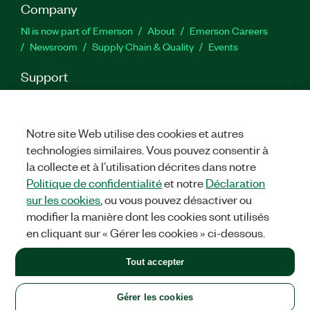
Company
NI is now part of Emerson
About
Emerson Careers
Newsroom
Supply Chain & Quality
Events
Support
Downloads
Product Documentation
Discussion Forums
Activate a Product
Submit a Service Request
Site
Feedback
Notre site Web utilise des cookies et autres
technologies similaires. Vous pouvez consentir à
la collecte et à l’utilisation décrites dans notre
Facebook
Twitter
LinkedIn
YouTu
In
Politique de confidentialité
et notre
Déclaration
sur les cookies
, ou vous pouvez désactiver ou
modifier la manière dont les cookies sont utilisés
©
2026
NATIONAL INSTRUMENTS CORP. ALL RIGHTS RESERVED.
en cliquant sur « Gérer les cookies » ci-dessous.
+1 877 388 1952
Tout accepter
LEGAL
|
IMPRINT
|
PRIVACY
|
Gérer les cookies
United States
Gérer les cookies