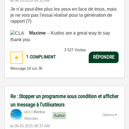
le
‎06-15-2015
08:32 AM
Je n'ai peut-être plus les yeux en face de trous, mais
je ne vois pas l'essai réalisé pour la génération de
rapport (?)
Maxime
-- Kudos are a great way to say
thank you
3 527 Visites
1
COMPLIMENT
RÉPONDRE
Message
14
sur 36
Re : Stopper un programme sous condition et afficher
un message à l'utilisateurs
Bentox
Options
Author
Member
le
‎06-15-2015
08:37 AM