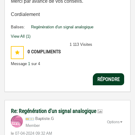
Merci par avance de vos conseils.
Cordialement
Balises:
Regénération d'un signal analogique
View All (1)
1 113 Visites
0
COMPLIMENTS
Message
1
sur 4
RÉPONDRE
Re: Regénération d'un signal analogique
Baptiste.G
Options
Member
le
‎07-04-2024
09:32 AM