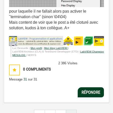
pour laquelle il ne fallait alors pas activer le
"termination char" (sinon \04\04)
Mais content de voir que le post a été cloturé avec
solution, kudos à ton collègue. A+
Luc Desruelle |
Mon profil
|
Mon blog LabVIEW |
LabVIEW Architect (CLA) & TestStand Developper (CTD) |
LabVIEW Champion
MESULOG
| NERYS
2 386 Visites
0
COMPLIMENTS
Message
31
sur 31
RÉPONDRE