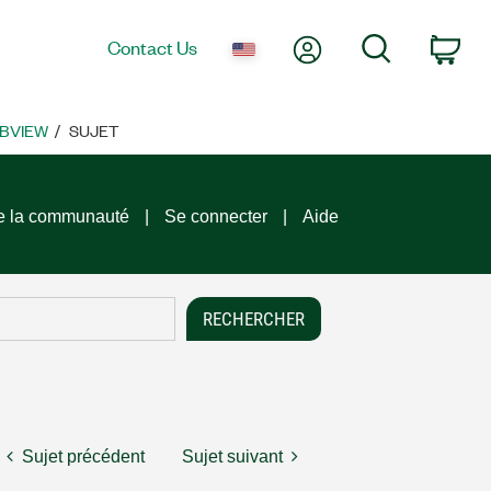
My Account
Search
Contact Us
Car
ABVIEW
SUJET
e la communauté
Se connecter
Aide
Sujet précédent
Sujet suivant