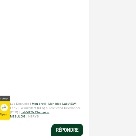
Luc Desruelle |
Mon profil
|
Mon blog LabVIEW |
LabVIEW Architect (CLA) & TestStand Developper
(CTD) |
LabVIEW Champion
MESULOG
| NERYS
RÉPONDRE