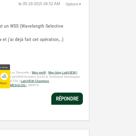
le
‎05-19-2015
04:52 AM
Options
 est un WSS (Wavelength Selective
t j'ai déjà fait cet opération,..)
Luc Desruelle |
Mon profil
|
Mon blog LabVIEW |
LabVIEW Architect (CLA) & TestStand Developper
(CTD) |
LabVIEW Champion
MESULOG
| NERYS
RÉPONDRE