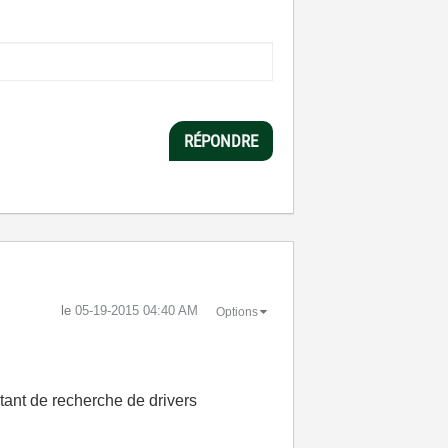
RÉPONDRE
le
‎05-19-2015
04:40 AM
Options
stant de recherche de drivers