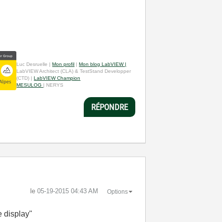
Luc Desruelle |
Mon profil
|
Mon blog LabVIEW |
LabVIEW Architect (CLA) & TestStand Developper
(CTD) |
LabVIEW Champion
MESULOG
| NERYS
RÉPONDRE
le
‎05-19-2015
04:43 AM
Options
e display"