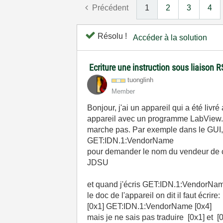
Précédent
1
2
3
4
Résolu !
Accéder à la solution
Ecriture une instruction sous liaison
tuonglinh
Member
Bonjour, j'ai un appareil qui a été livr
appareil avec un programme LabView. 
marche pas. Par exemple dans le GUI, il
GET:IDN.1:VendorName
pour demander le nom du vendeur de ce
JDSU
et quand j'écris GET:IDN.1:VendorNam
le doc de l'appareil on dit il faut écrire:
[0x1] GET:IDN.1:VendorName [0x4]
mais je ne sais pas traduire [0x1] et 