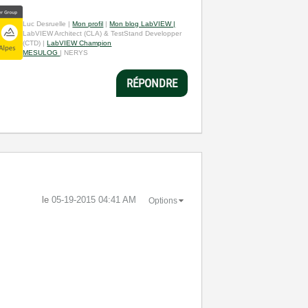
Luc Desruelle |
Mon profil
|
Mon blog LabVIEW |
LabVIEW Architect (CLA) & TestStand Developper
(CTD) |
LabVIEW Champion
MESULOG
| NERYS
RÉPONDRE
le
‎05-19-2015
04:41 AM
Options