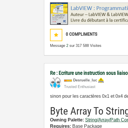
0
COMPLIMENTS
Message
2
sur 31
7 588 Visites
Re : Ecriture une instruction sous liai
Desruelle_luc
Trusted Enthusiast
sinon pour les caractères 0x1 et 0x4 de 
Byte Array To Strin
Owning Palette:
String/Array/Path Co
Requires:
Base Package