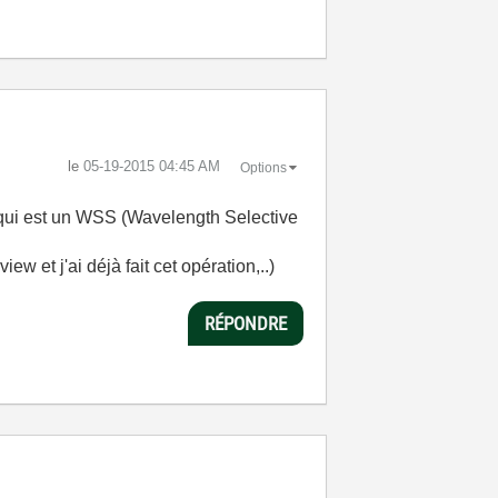
le
‎05-19-2015
04:45 AM
Options
l qui est un WSS (Wavelength Selective
w et j'ai déjà fait cet opération,..)
RÉPONDRE