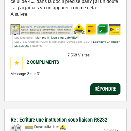
celui de 4.... dans la doc il précise pas? j'ai un doute
car j'ai jamais vu un appareil comme cela.
A suivre
Luc Desruelle |
Mon profil
|
Mon blog LabVIEW |
LabVIEW Architect (CLA) & TestStand Developper (CTD) |
LabVIEW Champion
MESULOG
| NERYS
7 568 Visites
2
COMPLIMENTS
Message
8
sur 31
RÉPONDRE
Re : Ecriture une instruction sous liaison RS232
Desruelle_luc
Options