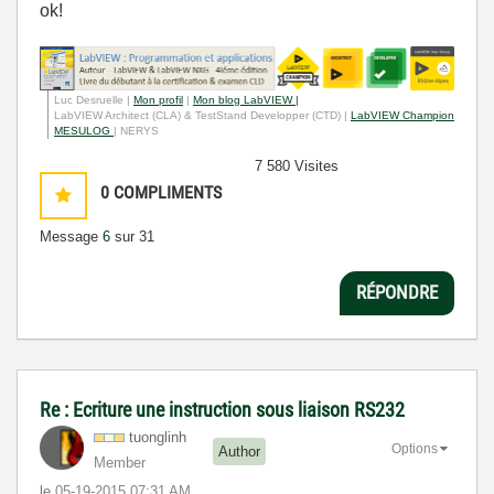
ok!
Luc Desruelle |
Mon profil
|
Mon blog LabVIEW |
LabVIEW Architect (CLA) & TestStand Developper (CTD) |
LabVIEW Champion
MESULOG
| NERYS
7 580 Visites
0
COMPLIMENTS
Message
6
sur 31
RÉPONDRE
Re : Ecriture une instruction sous liaison RS232
tuonglinh
Options
Author
Member
le
‎05-19-2015
07:31 AM