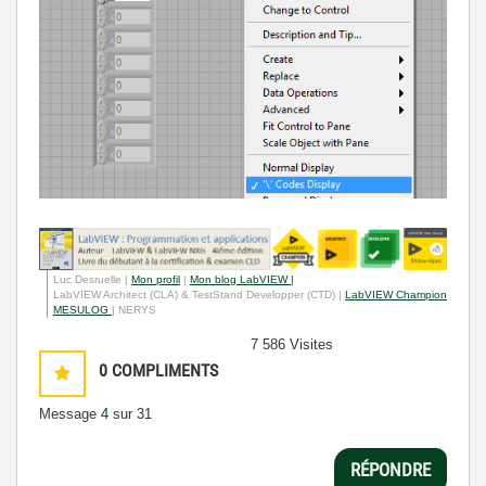
Luc Desruelle |
Mon profil
|
Mon blog LabVIEW |
LabVIEW Architect (CLA) & TestStand Developper (CTD) |
LabVIEW Champion
MESULOG
| NERYS
7 586 Visites
0
COMPLIMENTS
Message
4
sur 31
RÉPONDRE