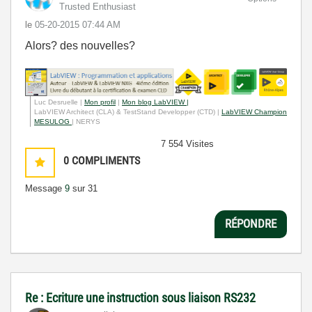
Trusted Enthusiast
le
‎05-20-2015
07:44 AM
Alors? des nouvelles?
Luc Desruelle |
Mon profil
|
Mon blog LabVIEW |
LabVIEW Architect (CLA) & TestStand Developper (CTD) |
LabVIEW Champion
MESULOG
| NERYS
7 554 Visites
0
COMPLIMENTS
Message
9
sur 31
RÉPONDRE
Re : Ecriture une instruction sous liaison RS232