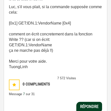
Luc, s'il vous plait, si la commande supposée comme
cela:
[0x1] GET:IDN.1:VendorName [0x4]
comment on écrit concretement dans la fonction
Write ?? (car si on écrit:
GET:IDN.1:VendorName
ça ne marche pas déjà !!)
Merci pour votre aide.
TuongLinh
7 572 Visites
0
COMPLIMENTS
Message
7
sur 31
RÉPONDRE