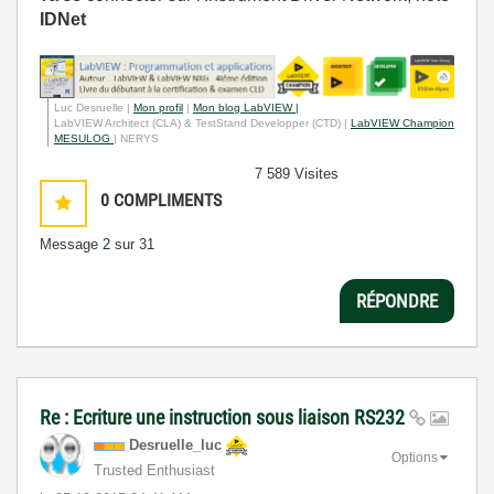
IDNet
Luc Desruelle |
Mon profil
|
Mon blog LabVIEW |
LabVIEW Architect (CLA) & TestStand Developper (CTD) |
LabVIEW Champion
MESULOG
| NERYS
7 589 Visites
0
COMPLIMENTS
Message
2
sur 31
RÉPONDRE
Re : Ecriture une instruction sous liaison RS232
Desruelle_luc
Options
Trusted Enthusiast