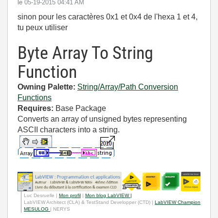
le
‎05-19-2015
04:41 AM
sinon pour les caractères 0x1 et 0x4 de l'hexa 1 et 4,
tu peux utiliser
Byte Array To String
Function
Owning Palette:
String/Array/Path Conversion
Functions
Requires:
Base Package
Converts an array of unsigned bytes representing
ASCII characters into a string.
Luc Desruelle |
Mon profil
|
Mon blog LabVIEW |
LabVIEW Architect (CLA) & TestStand Developper (CTD) |
LabVIEW Champion
MESULOG
| NERYS