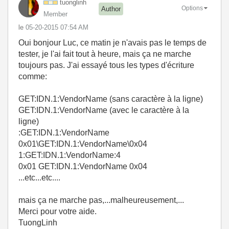
tuonglinh
Options
Author
Member
le
‎05-20-2015
07:54 AM
Oui bonjour Luc, ce matin je n'avais pas le temps de
tester, je l'ai fait tout à heure, mais ça ne marche
toujours pas. J'ai essayé tous les types d'écriture
comme:
GET:IDN.1:VendorName (sans caractère à la ligne)
GET:IDN.1:VendorName (avec le caractère à la
ligne)
:GET:IDN.1:VendorName
0x01\GET:IDN.1:VendorName\0x04
1:GET:IDN.1:VendorName:4
0x01 GET:IDN.1:VendorName 0x04
...etc...etc....
mais ça ne marche pas,...malheureusement,...
Merci pour votre aide.
TuongLinh