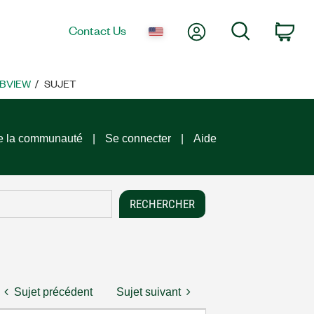
My Account
Search
Contact Us
Car
ABVIEW
SUJET
e la communauté
Se connecter
Aide
Sujet précédent
Sujet suivant