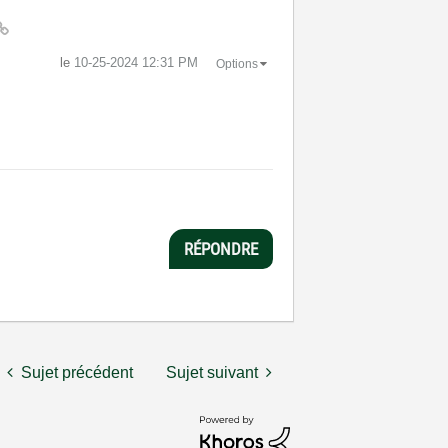
le
‎10-25-2024
12:31 PM
Options
RÉPONDRE
Sujet précédent
Sujet suivant