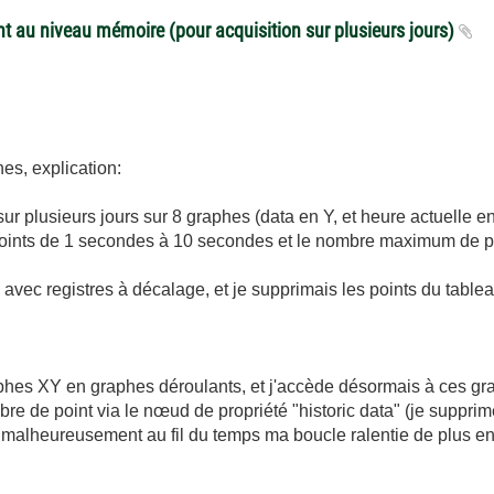
nt au niveau mémoire (pour acquisition sur plusieurs jours)
es, explication:
ur plusieurs jours sur 8 graphes (data en Y, et heure actuelle en 
e 2 points de 1 secondes à 10 secondes et le nombre maximum de 
Y, avec registres à décalage, et je supprimais les points du tab
.
graphes XY en graphes déroulants, et j'accède désormais à ces g
re de point via le nœud de propriété "historic data" (je supprim
 malheureusement au fil du temps ma boucle ralentie de plus e