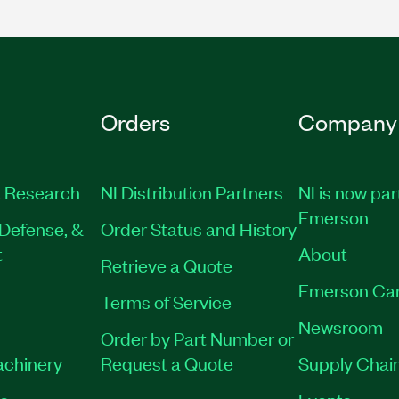
Orders
Company
 Research
NI Distribution Partners
NI is now par
Emerson
Defense, &
Order Status and History
t
About
Retrieve a Quote
Emerson Ca
Terms of Service
Newsroom
Order by Part Number or
achinery
Request a Quote
Supply Chain
es
Events