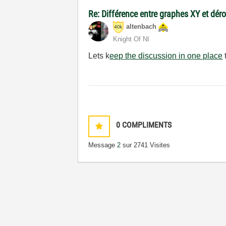
Re: Différence entre graphes XY et dér
altenbach
Knight Of NI
Lets k
eep the discussion in one place
0
COMPLIMENTS
Message
2
sur 2
741 Visites