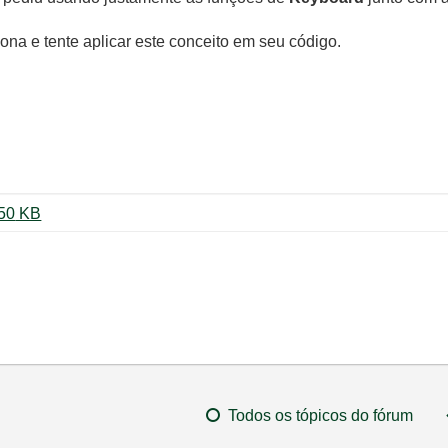
na e tente aplicar este conceito em seu código.
3D Model of Solar System.zip ‏2550 KB
Todos os tópicos do fórum