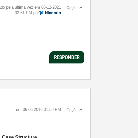
tado pela última vez em
‎08-12-2021
Opções
02:51 PM
por
NIadmin
!
RESPONDER
em
‎06-06-2016
01:58 PM
Opções
a
Case Structure.