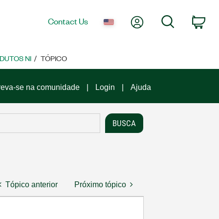
My Account
Search
Contact Us
Car
DUTOS NI
TÓPICO
reva-se na comunidade
Login
Ajuda
Tópico anterior
Próximo tópico