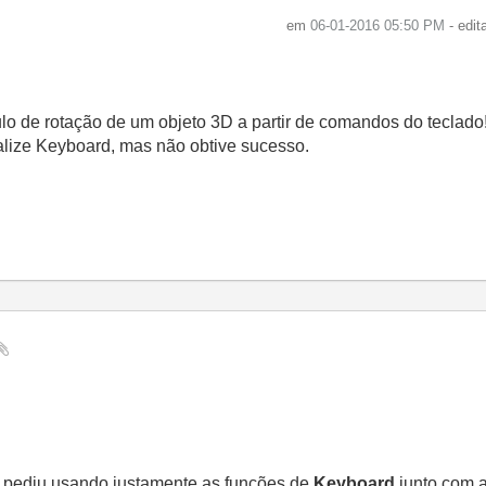
em
‎06-01-2016
05:50 PM
- edi
ulo de rotação de um objeto 3D a partir de comandos do teclado
ntialize Keyboard, mas não obtive sucesso.
ê pediu usando justamente as funções de
Keyboard
junto com 