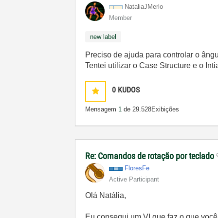
NataliaJMerlo
Member
new label
Preciso de ajuda para controlar o âng
Tentei utilizar o Case Structure e o I
0
KUDOS
Mensagem
1
de 2
9.528Exibições
Re: Comandos de rotação por teclado
FloresFe
Active Participant
Olá Natália,
Eu consegui um VI que faz o que voc