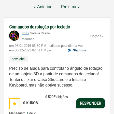
Anterior
Próximo
Comandos de rotação por teclado
NataliaJMerlo
Opções
Member
em
‎06-01-2016
05:50 PM
- editado pela última vez
em
‎08-12-2021
02:51 PM
por
NIadmin
new label
Preciso de ajuda para controlar o ângulo de rotação
de um objeto 3D a partir de comandos do teclado!
Tentei utilizar o Case Structure e o Intialize
Keyboard, mas não obtive sucesso.
9.520Exibições
0
KUDOS
RESPONDER
Mensagem
1
de 2