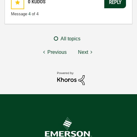
0
KUDOS
REPLY
Message
4
of 4
All topics
Previous
Next