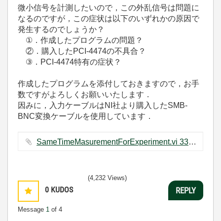
微小信号を計測したいので，この外乱信号は問題に
なるのですが，この症状は以下のいずれかの原因で
発生するのでしょうか？
①．作成したプログラムの問題？
②．購入したPCI-4474の不具合？
③．PCI-4474特有の症状？
作成したプログラムを添付しておきますので，お手
数ですがよろしくお願いいたします．
因みに，入力ケーブルはNI社より購入したSMB-
BNC変換ケーブルを使用しています．
SameTimeMasurementForExperiment.vi ‏33 KB
(4,232 Views)
0
KUDOS
REPLY
Message
1
of 4