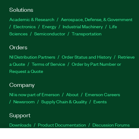
Solutions
Academic & Research
Aerospace, Defense, & Government
Electronics
Energy
Industrial Machinery
Life
Sciences
Semiconductor
Transportation
Orders
NI Distribution Partners
Order Status and History
Retrieve
a Quote
Terms of Service
Order by Part Number or
Request a Quote
Company
NI is now part of Emerson
About
Emerson Careers
Newsroom
Supply Chain & Quality
Events
Support
Downloads
Product Documentation
Discussion Forums
Activate a Product
Submit a Service Request
Site
Feedback