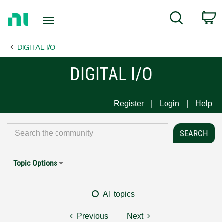
Return
C
Search
to
Home
DIGITAL I/O
Page
DIGITAL I/O
Register
Login
Help
Topic Options
All topics
Previous
Next