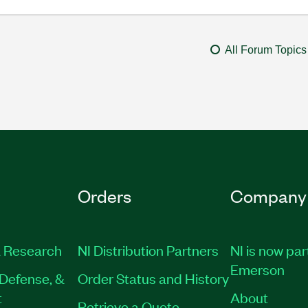
All Forum Topics
Orders
Company
 Research
NI Distribution Partners
NI is now par
Emerson
Defense, &
Order Status and History
t
About
Retrieve a Quote