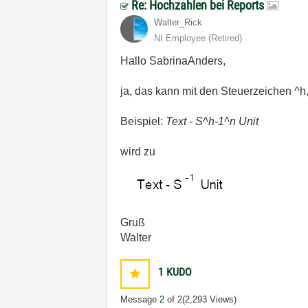
Re: Hochzahlen bei Reports
Walter_Rick
NI Employee (retired)
Hallo SabrinaAnders,
ja, das kann mit den Steuerzeichen ^h,
Beispiel:
Text - S^h-1^n Unit
wird zu
Gruß
Walter
1
KUDO
Message
2
of 2
(2,293 Views)