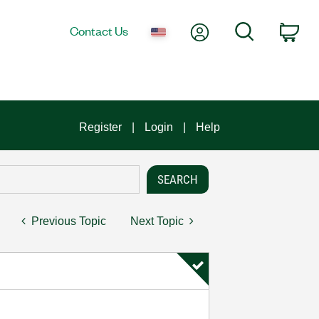
My Account
Search
Contact Us
Car
Register
Login
Help
Previous Topic
Next Topic