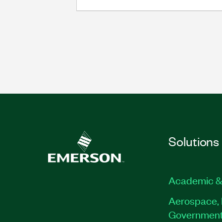
Solutions
Academic &
Aerospace, 
Governmen