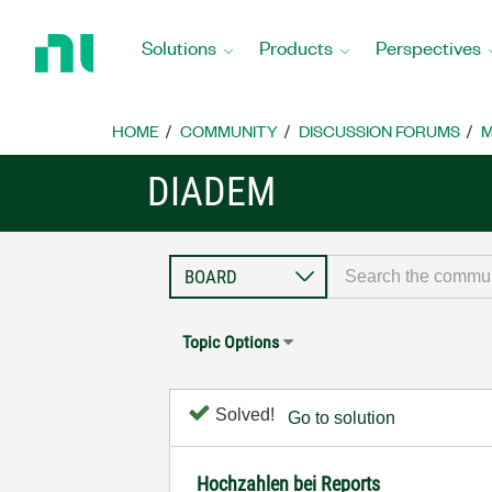
Return
to
Solutions
Products
Perspectives
Home
Page
HOME
COMMUNITY
DISCUSSION FORUMS
M
DIADEM
Topic Options
Solved!
Go to solution
Hochzahlen bei Reports