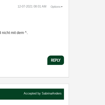
‎12-07-2021
08:01 AM
Options
d nicht mit dem ^.
REPLY
Accepted by
SabrinaAnders