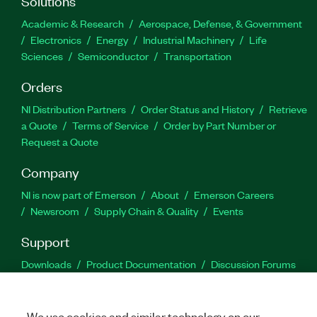
Solutions
Academic & Research
Aerospace, Defense, & Government
Electronics
Energy
Industrial Machinery
Life
Sciences
Semiconductor
Transportation
Orders
NI Distribution Partners
Order Status and History
Retrieve
a Quote
Terms of Service
Order by Part Number or
Request a Quote
Company
NI is now part of Emerson
About
Emerson Careers
Newsroom
Supply Chain & Quality
Events
Support
Downloads
Product Documentation
Discussion Forums
Activate a Product
Submit a Service Request
Site
Feedback
We use cookies and similar technology on our