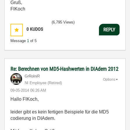
Gruß,
FlKoch
(6,795 Views)
0
KUDOS
REPLY
Message
1
of 5
Re: Berechnen von MD5-Hashwerten in DIAdem 2012
GrRolniR
Options
NI Employee (retired)
‎09-05-2014
06:26 AM
Hallo FlKoch,
leider gibt es kein fertigen Beispiele für die MD5
codierung in DIAdem.