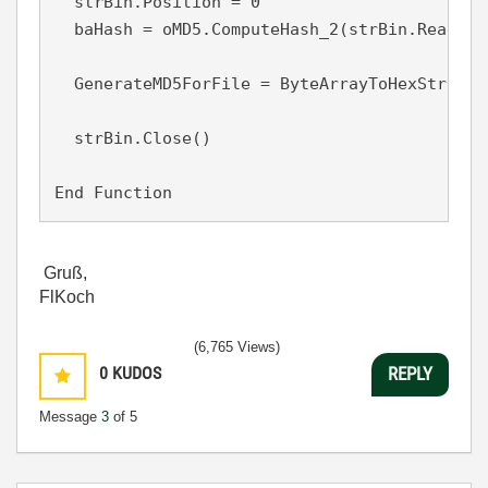
  strBin.Position = 0

  baHash = oMD5.ComputeHash_2(strBin.Read())
  GenerateMD5ForFile = ByteArrayToHexStr(baHa
  strBin.Close()

End Function
Gruß,
FlKoch
(6,765 Views)
0
KUDOS
REPLY
Message
3
of 5