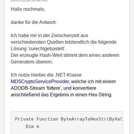
‎09-05-2014
06:44 AM
Hallo nochmals,
danke für die Antwort.
Ich habe mir in der Zwischenzeit aus
verschiedensten Quellen letztendlich die folgende
Lösung 'zurechtgebastelt'.
Der erzeugte Hash-Wert stimmt dem eines anderen
Generators überein.
Ich nutze hierbei die .NET-Klasse
MD5CryptoServiceProvider
, welche ich mit einem
ADODB-Stream 'füttere',
und konvertiere
anschließend das Ergebnis in einen Hex-String.
Private Function ByteArrayToHexStr(ByVal fByt
    Dim k
