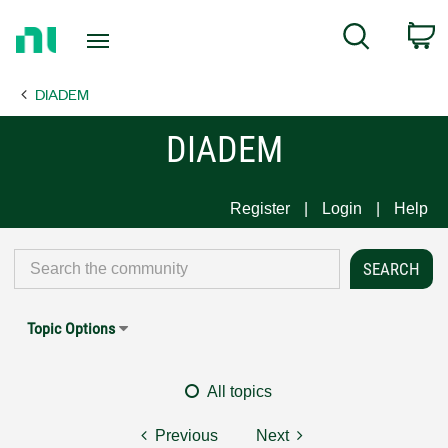
Return
C
Search
to
Home
DIADEM
Page
DIADEM
Register
Login
Help
Topic Options
All topics
Previous
Next