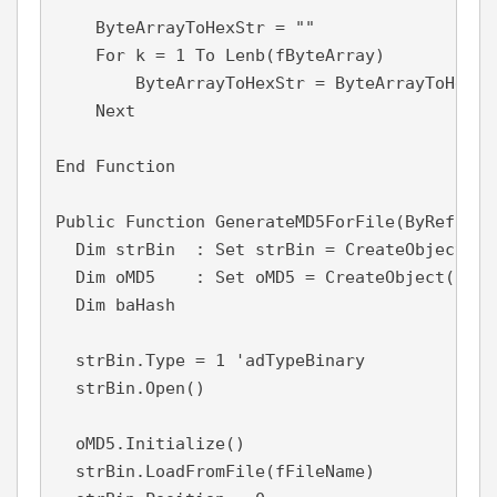
    ByteArrayToHexStr = ""

    For k = 1 To Lenb(fByteArray)

        ByteArrayToHexStr = ByteArrayToHexSt
    Next

End Function

Public Function GenerateMD5ForFile(ByRef fFil
  Dim strBin  : Set strBin = CreateObject("A
  Dim oMD5    : Set oMD5 = CreateObject("Sys
  Dim baHash

  strBin.Type = 1 'adTypeBinary

  strBin.Open()

  oMD5.Initialize()

  strBin.LoadFromFile(fFileName)
