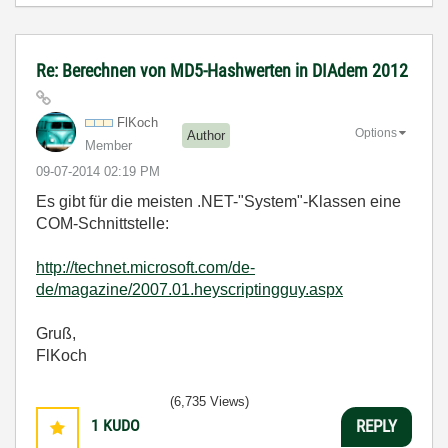
Re: Berechnen von MD5-Hashwerten in DIAdem 2012
FlKoch
Options
Author
Member
‎09-07-2014
02:19 PM
Es gibt für die meisten .NET-"System"-Klassen eine
COM-Schnittstelle:
http://technet.microsoft.com/de-
de/magazine/2007.01.heyscriptingguy.aspx
Gruß,
FlKoch
(6,735 Views)
1
KUDO
REPLY