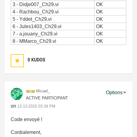
3 - Didje007_Ch29.vi
OK
4 - Rachbou_Ch29.vi
OK
5 - Yddet_Ch29.vi
OK
6 - Jules1403_Ch29.vi
OK
7 - a.jouany_Ch29.vi
OK
8 - MMarco_Ch29.vi
OK
0
KUDOS
Micael_
Options
ACTIVE PARTICIPANT
on
‎12-13-2015
03:34 PM
Code envoyé !
Cordialement,