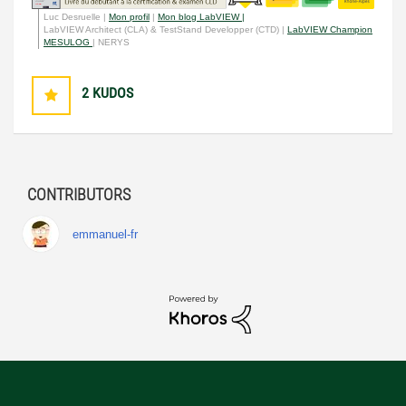
Luc Desruelle |
Mon profil
|
Mon blog LabVIEW |
LabVIEW Architect (CLA) & TestStand Developper (CTD) |
LabVIEW Champion
MESULOG
| NERYS
2
KUDOS
CONTRIBUTORS
emmanuel-fr