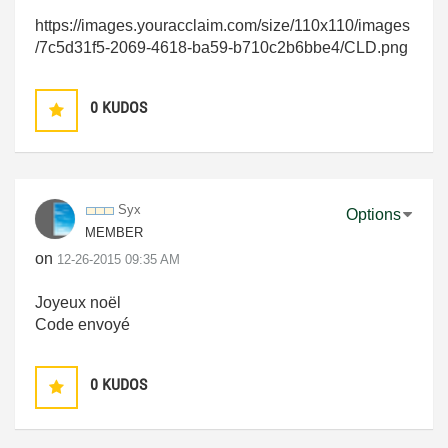
https://images.youracclaim.com/size/110x110/images
/7c5d31f5-2069-4618-ba59-b710c2b6bbe4/CLD.png
0
KUDOS
Syx
Options
MEMBER
on
‎12-26-2015
09:35 AM
Joyeux noël
Code envoyé
0
KUDOS