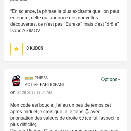
“En science, la phrase la plus excitante que l'on peut
entendre, celle qui annonce des nouvelles
découvertes, ce n'est pas "Eureka" mais c'est "drôle"
Isaac ASIMOV
0
KUDOS
PhilB58
Options
ACTIVE PARTICIPANT
on
‎02-28-2017
11:54 AM
Mon code est bouclé, j'ai eu un peu de temps cet
après-midi et je crois que je le tiens
🙂
avec
priorisation des valeurs de droite
🙂
(ce fut l'aspect le
plus difficile).
Désolé Michael.C, je n'ai pas repris mon vi avec moi