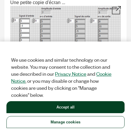
Une petite copie d'écran ...
We use cookies and similar technology on our
website. You may consent to the collection and
use described in our
Privacy Notice
and
Cookie
Notice
, or you may disable or change how
0
KUDOS
cookies are used by clicking on "Manage
cookies" below.
Accept all
Michael.C
Options
Manage cookies
ACTIVE PARTICIPANT
on
‎03-02-2017
04:45 AM