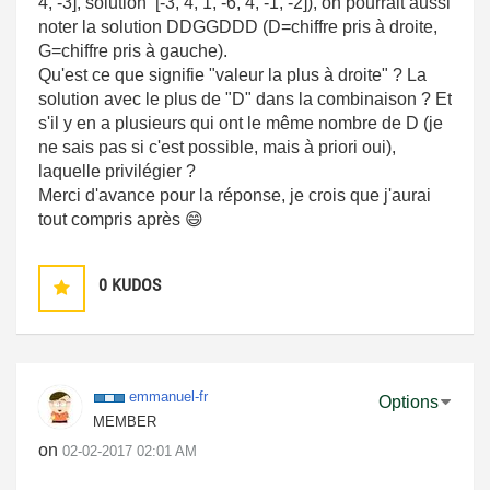
4, -3], solution [-3, 4, 1, -6, 4, -1, -2]), on pourrait aussi
noter la solution DDGGDDD (D=chiffre pris à droite,
G=chiffre pris à gauche).
Qu'est ce que signifie "valeur la plus à droite" ? La
solution avec le plus de "D" dans la combinaison ? Et
s'il y en a plusieurs qui ont le même nombre de D (je
ne sais pas si c'est possible, mais à priori oui),
laquelle privilégier ?
Merci d'avance pour la réponse, je crois que j'aurai
tout compris après
😄
0
KUDOS
emmanuel-fr
Options
MEMBER
on
‎02-02-2017
02:01 AM