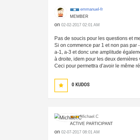
emmanuel-fr
MEMBER
on
‎02-02-2017
02:01 AM
Pas de soucis pour les questions et merc
Si on commence par 1 et non pas par -3 au 
a-1, a-3 et donc une amplitude égalemen
à droite, idem pour les deux dernières v
Ceci pour permettra d'avoir le même ré
0
KUDOS
Michael.C
ACTIVE PARTICIPANT
on
‎02-07-2017
08:01 AM