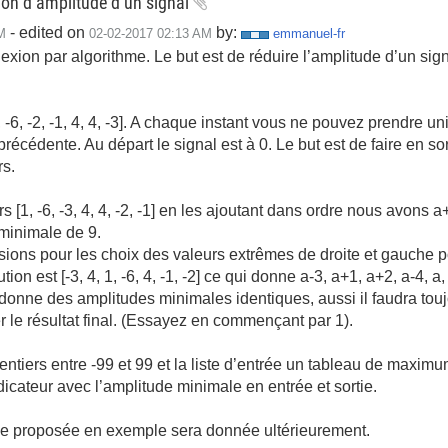
on d’amplitude d’un signal
- edited on
by:
M
‎02-02-2017
02:13 AM
emmanuel-fr
éflexion par algorithme. Le but est de réduire l’amplitude d’un s
 -6, -2, -1, 4, 4, -3]. A chaque instant vous ne pouvez prendre u
 précédente. Au départ le signal est à 0. Le but est de faire en s
rs.
, -6, -3, 4, 4, -2, -1] en les ajoutant dans ordre nous avons a+1,
minimale de 9.
sions pour les choix des valeurs extrêmes de droite et gauche p
olution est [-3, 4, 1, -6, 4, -1, -2] ce qui donne a-3, a+1, a+2, a-4,
donne des amplitudes minimales identiques, aussi il faudra toujo
r le résultat final. (Essayez en commençant par 1).
ntiers entre -99 et 99 et la liste d’entrée un tableau de maximu
dicateur avec l’amplitude minimale en entrée et sortie.
elle proposée en exemple sera donnée ultérieurement.