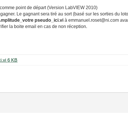
t comme point de départ (Version LabVIEW 2010)
gner. Le gagnant sera tiré au sort (basé sur les sorties du loto
mplitude_votre pseudo_ici.vi
à emmanuel.roset@ni.com avant l
ier la boite email en cas de non réception.
Ch41_Amplitude_votre pseudo ici.vi ‏6 KB