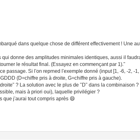
embarqué dans quelque chose de différent effectivement ! Une au
s qui donne des amplitudes minimales identiques, aussi il faudra 
tourner le résultat final. (Essayez en commençant par 1)."
passage. Si l'on reprned l'exemple donné (input [1, -6, -2, -1, 4, 4,
GDDD (D=chiffre pris à droite, G=chiffre pris à gauche).
à droite" ? La solution avec le plus de "D" dans la combinaison ? 
ible, mais à priori oui), laquelle privilégier ?
s que j'aurai tout compris après
😄