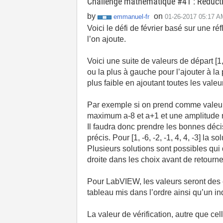
Challenge mathématique #41 : Réducti
by
on
emmanuel-fr
‎01-26-2017
05:17 A
Voici le défi de février basé sur une r
l’on ajoute.
Voici une suite de valeurs de départ [1,
ou la plus à gauche pour l’ajouter à la
plus faible en ajoutant toutes les valeu
Par exemple si on prend comme valeurs [1
maximum a-8 et a+1 et une amplitude 
Il faudra donc prendre les bonnes déci
précis. Pour [1, -6, -2, -1, 4, 4, -3] la s
Plusieurs solutions sont possibles qui 
droite dans les choix avant de retourne
Pour LabVIEW, les valeurs seront des e
tableau mis dans l’ordre ainsi qu’un in
La valeur de vérification, autre que c