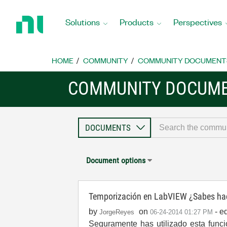
Return
to
Solutions
Products
Perspectives
Home
Page
HOME
COMMUNITY
COMMUNITY DOCUMENT
COMMUNITY DOCUM
Document options
Temporización en LabVIEW ¿Sabes ha
by
on
- e
JorgeReyes
‎06-24-2014
01:27 PM
Seguramente has utilizado esta funci