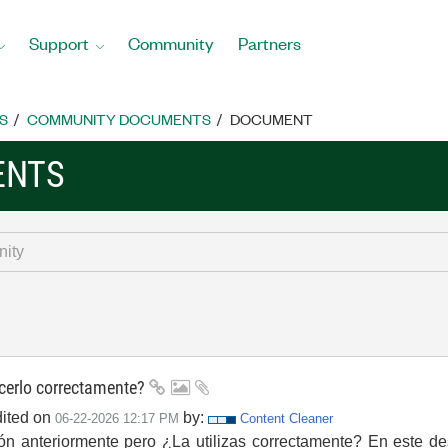
Support
Community
Partners
S
COMMUNITY DOCUMENTS
DOCUMENT
ENTS
cerlo correctamente?
dited on
by:
‎06-22-2026
12:17 PM
Content Cleaner
ón anteriormente pero ¿La utilizas correctamente? En este des