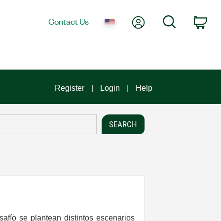
My Account
Search
Contact Us
Car
Register
Login
Help
afío se plantean distintos escenarios