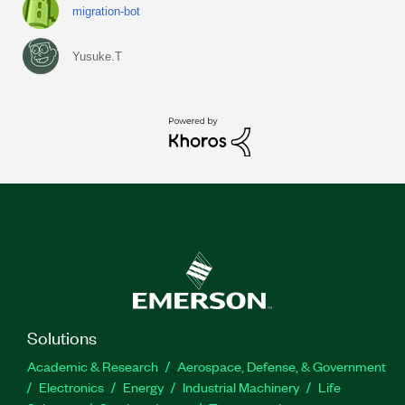
migration-bot
Yusuke.T
Solutions
Academic & Research
Aerospace, Defense, & Government
Electronics
Energy
Industrial Machinery
Life