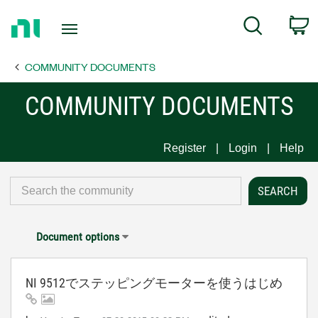
Return
C
Search
to
Home
COMMUNITY DOCUMENTS
Page
COMMUNITY DOCUMENTS
Register
Login
Help
Document options
NI 9512でステッピングモーターを使うはじめ