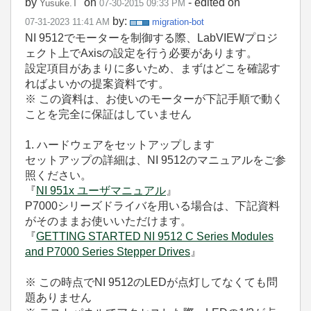
by
on
- edited on
Yusuke.T
‎07-30-2015
09:33 PM
by:
‎07-31-2023
11:41 AM
migration-bot
NI 9512でモーターを制御する際、LabVIEWプロジ
ェクト上でAxisの設定を行う必要があります。
設定項目があまりに多いため、まずはどこを確認す
ればよいかの
提案資料
です。
※ この資料は、お使いのモーターが下記手順で動く
ことを完全に保証はしていません
1. ハードウェアをセットアップします
セットアップの詳細は、NI 9512のマニュアルをご参
照ください。
『
NI 951x ユーザマニュアル
』
P7000シリーズドライバを用いる場合は、下記資料
がそのままお使いいただけます。
『
GETTING STARTED NI 9512 C Series Modules
and P7000 Series Stepper Drives
』
※ この時点でNI 9512のLEDが点灯してなくても問
題ありません