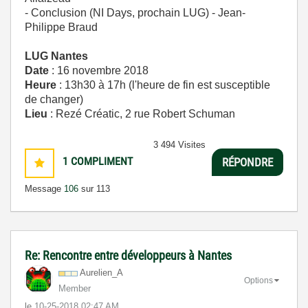
- Conclusion (NI Days, prochain LUG) - Jean-
Philippe Braud
LUG Nantes
Date
: 16 novembre 2018
Heure
: 13h30 à 17h (l'heure de fin est susceptible
de changer)
Lieu
: Rezé Créatic, 2 rue Robert Schuman
3 494 Visites
1
COMPLIMENT
RÉPONDRE
Message
106
sur 113
Re: Rencontre entre développeurs à Nantes
Aurelien_A
Options
Member
le
‎10-25-2018
02:47 AM