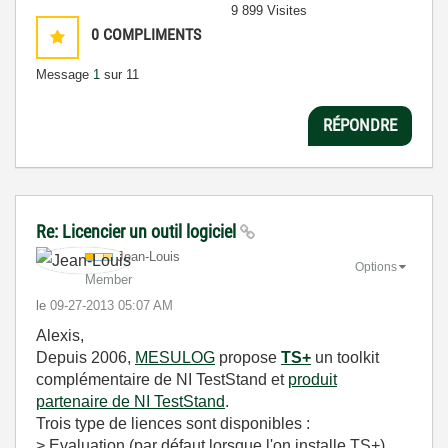
9 899 Visites
0
COMPLIMENTS
Message
1
sur 11
RÉPONDRE
Re: Licencier un outil logiciel
Jean-Louis
Options
Member
le
‎09-27-2013
05:07 AM
Alexis,
Depuis 2006,
MESULOG
propose
TS+
un toolkit
complémentaire de NI TestStand et
produit
partenaire de NI TestStand
.
Trois type de liences sont disponibles :
> Evaluation (par défaut lorsque l'on installe TS+)