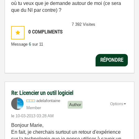
où tu veux que je demande autour de moi (ce sera
que du NI par contre) ?
7 392 Visites
0
COMPLIMENTS
Message
6
sur 11
RÉPONDRE
Re: Licencier un outil logiciel
adelafontaine
Options
Author
Member
le
‎10-03-2013
03:28 AM
Bonjour Marie,
En fait, je cherchais surtout un retour d'expérience
sur la technologie que je pense utiliser à savoir un