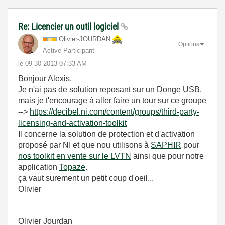
Re: Licencier un outil logiciel
Olivier-JOURDAN
Options
Active Participant
le
‎09-30-2013
07:33 AM
Bonjour Alexis,
Je n'ai pas de solution reposant sur un Donge USB,
mais je t'encourage à aller faire un tour sur ce groupe
-->
https://decibel.ni.com/content/groups/third-party-
licensing-and-activation-toolkit
Il concerne la solution de protection et d'activation
proposé par NI et que nou utilisons à
SAPHIR
pour
nos toolkit en vente sur le LVTN
ainsi que pour notre
application
Topaze
.
ça vaut surement un petit coup d'oeil...
Olivier
Olivier Jourdan