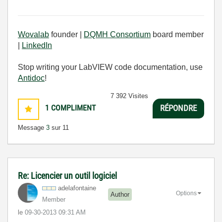
Wovalab
founder |
DQMH Consortium
board member
|
LinkedIn
Stop writing your LabVIEW code documentation, use
Antidoc
!
7 392 Visites
1
COMPLIMENT
RÉPONDRE
Message
3
sur 11
Re: Licencier un outil logiciel
adelafontaine
Options
Author
Member
le
‎09-30-2013
09:31 AM