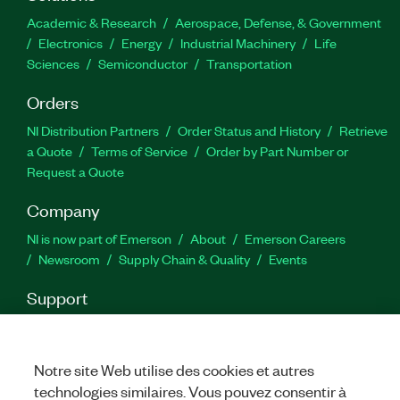
Academic & Research
Aerospace, Defense, & Government
Electronics
Energy
Industrial Machinery
Life
Sciences
Semiconductor
Transportation
Orders
NI Distribution Partners
Order Status and History
Retrieve
a Quote
Terms of Service
Order by Part Number or
Request a Quote
Company
NI is now part of Emerson
About
Emerson Careers
Newsroom
Supply Chain & Quality
Events
Support
Downloads
Product Documentation
Discussion Forums
Activate a Product
Submit a Service Request
Site
Feedback
Notre site Web utilise des cookies et autres
technologies similaires. Vous pouvez consentir à