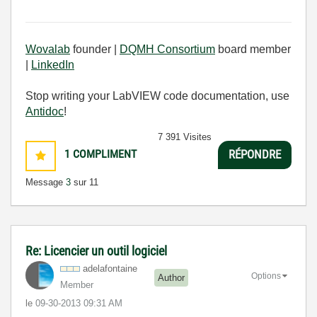
Wovalab
founder |
DQMH Consortium
board member
|
LinkedIn
Stop writing your LabVIEW code documentation, use
Antidoc
!
7 391 Visites
1
COMPLIMENT
RÉPONDRE
Message
3
sur 11
Re: Licencier un outil logiciel
adelafontaine
Options
Author
Member
le
‎09-30-2013
09:31 AM