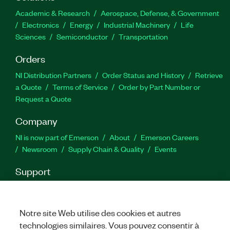
Academic & Research
Aerospace, Defense, & Government
Electronics
Energy
Industrial Machinery
Life
Sciences
Semiconductor
Transportation
Orders
NI Distribution Partners
Order Status and History
Retrieve
a Quote
Terms of Service
Order by Part Number or
Request a Quote
Company
NI is now part of Emerson
About
Emerson Careers
Newsroom
Supply Chain & Quality
Events
Support
Downloads
Product Documentation
Discussion Forums
Activate a Product
Submit a Service Request
Site
Feedback
Notre site Web utilise des cookies et autres
technologies similaires. Vous pouvez consentir à