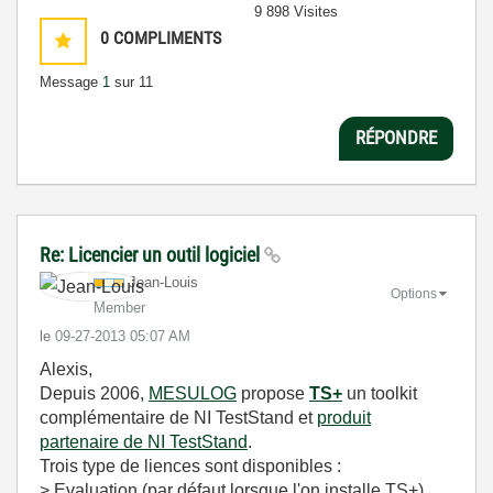
9 898 Visites
0
COMPLIMENTS
Message
1
sur 11
RÉPONDRE
Re: Licencier un outil logiciel
Jean-Louis
Options
Member
le
‎09-27-2013
05:07 AM
Alexis,
Depuis 2006,
MESULOG
propose
TS+
un toolkit
complémentaire de NI TestStand et
produit
partenaire de NI TestStand
.
Trois type de liences sont disponibles :
> Evaluation (par défaut lorsque l'on installe TS+)