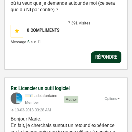
où tu veux que je demande autour de moi (ce sera
que du NI par contre) ?
7 391 Visites
0
COMPLIMENTS
Message
6
sur 11
RÉPONDRE
Re: Licencier un outil logiciel
adelafontaine
Options
Author
Member
le
‎10-03-2013
03:28 AM
Bonjour Marie,
En fait, je cherchais surtout un retour d'expérience
sur la technologie que je pense utiliser à savoir un