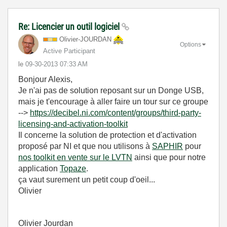
Re: Licencier un outil logiciel
Olivier-JOURDAN
Options
Active Participant
le
‎09-30-2013
07:33 AM
Bonjour Alexis,
Je n'ai pas de solution reposant sur un Donge USB,
mais je t'encourage à aller faire un tour sur ce groupe
-->
https://decibel.ni.com/content/groups/third-party-
licensing-and-activation-toolkit
Il concerne la solution de protection et d'activation
proposé par NI et que nou utilisons à
SAPHIR
pour
nos toolkit en vente sur le LVTN
ainsi que pour notre
application
Topaze
.
ça vaut surement un petit coup d'oeil...
Olivier
Olivier Jourdan