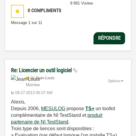
9 891 Visites
0
COMPLIMENTS
Message
1
sur 11
RÉPONDRE
Re: Licencier un outil logiciel
Jean-Louis
Options
Member
le
‎09-27-2013
05:07 AM
Alexis,
Depuis 2006,
MESULOG
propose
TS+
un toolkit
complémentaire de NI TestStand et
produit
partenaire de NI TestStand
.
Trois type de liences sont disponibles :
> Evaluation (par défaut lorsque l'on installe TS+)