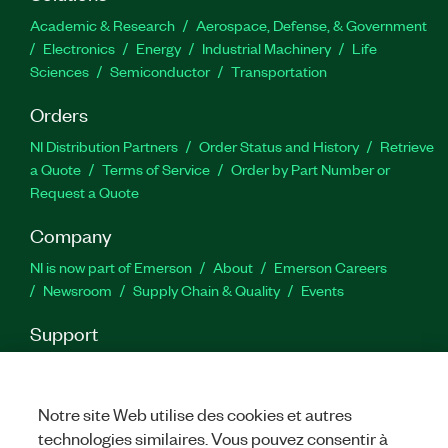
Academic & Research
Aerospace, Defense, & Government
Electronics
Energy
Industrial Machinery
Life
Sciences
Semiconductor
Transportation
Orders
NI Distribution Partners
Order Status and History
Retrieve
a Quote
Terms of Service
Order by Part Number or
Request a Quote
Company
NI is now part of Emerson
About
Emerson Careers
Newsroom
Supply Chain & Quality
Events
Support
Downloads
Product Documentation
Discussion Forums
Activate a Product
Submit a Service Request
Site
Feedback
Notre site Web utilise des cookies et autres
technologies similaires. Vous pouvez consentir à