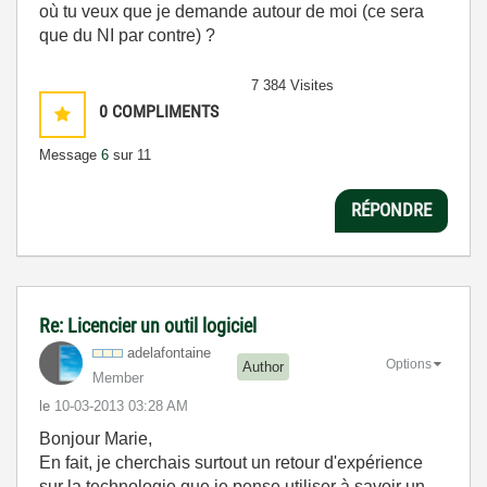
où tu veux que je demande autour de moi (ce sera
que du NI par contre) ?
7 384 Visites
0
COMPLIMENTS
Message
6
sur 11
RÉPONDRE
Re: Licencier un outil logiciel
adelafontaine
Options
Author
Member
le
‎10-03-2013
03:28 AM
Bonjour Marie,
En fait, je cherchais surtout un retour d'expérience
sur la technologie que je pense utiliser à savoir un