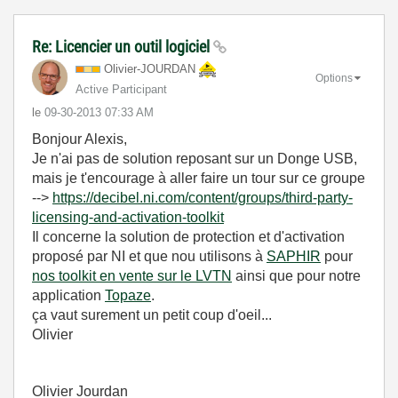
Re: Licencier un outil logiciel
Olivier-JOURDAN
Options
Active Participant
le
‎09-30-2013
07:33 AM
Bonjour Alexis,
Je n'ai pas de solution reposant sur un Donge USB,
mais je t'encourage à aller faire un tour sur ce groupe
-->
https://decibel.ni.com/content/groups/third-party-
licensing-and-activation-toolkit
Il concerne la solution de protection et d'activation
proposé par NI et que nou utilisons à
SAPHIR
pour
nos toolkit en vente sur le LVTN
ainsi que pour notre
application
Topaze
.
ça vaut surement un petit coup d'oeil...
Olivier
Olivier Jourdan