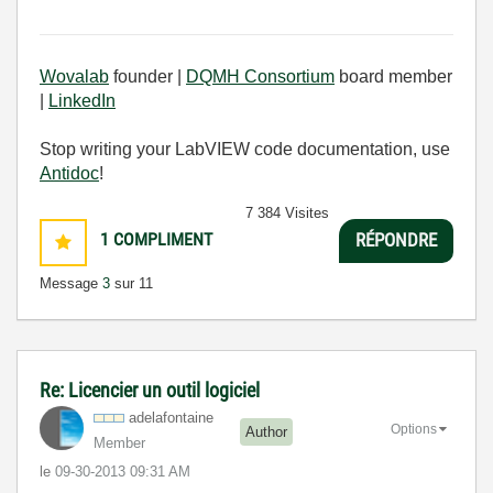
Wovalab
founder |
DQMH Consortium
board member
|
LinkedIn
Stop writing your LabVIEW code documentation, use
Antidoc
!
7 384 Visites
1
COMPLIMENT
RÉPONDRE
Message
3
sur 11
Re: Licencier un outil logiciel
adelafontaine
Options
Author
Member
le
‎09-30-2013
09:31 AM