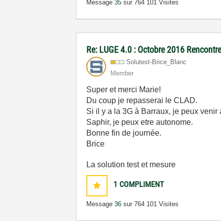
Message
35
sur 76
4 101 Visites
Re: LUGE 4.0 : Octobre 2016 Rencontre
Solutest-Brice_
Blanc
Member
Super et merci Marie!
Du coup je repasserai le CLAD.
Si il y a la 3G à Barraux, je peux ven
Saphir, je peux etre autonome.
Bonne fin de journée.
Brice
La solution test et mesure
1
COMPLIMENT
Message
36
sur 76
4 101 Visites