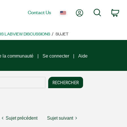
My Account
Search
Contact Us
Car
S LABVIEW DISCUSSIONS
SUJET
e la communauté
Se connecter
Aide
Sujet précédent
Sujet suivant