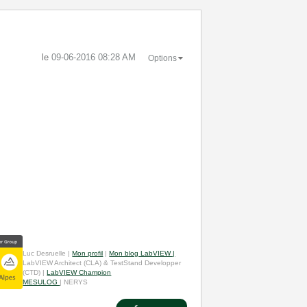
le
‎09-06-2016
08:28 AM
Options
Luc Desruelle |
Mon profil
|
Mon blog LabVIEW |
LabVIEW Architect (CLA) & TestStand Developper
(CTD) |
LabVIEW Champion
MESULOG
| NERYS