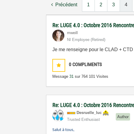
Précédent
1
2
3
4
Re: LUGE 4.0 : Octobre 2016 Rencontre
mweill
NI Employee (retired)
Je me renseigne pour le CLAD + CTD e
0
COMPLIMENTS
Message
31
sur 76
4 101 Visites
Re: LUGE 4.0 : Octobre 2016 Rencontre
Desruelle_luc
Author
Trusted Enthusiast
Salut à tous,