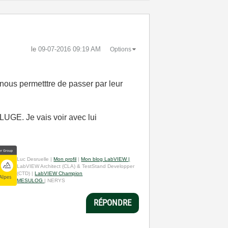
le
‎09-07-2016
09:19 AM
Options
nous permetttre de passer par leur
 LUGE. Je vais voir avec lui
Luc Desruelle |
Mon profil
|
Mon blog LabVIEW |
LabVIEW Architect (CLA) & TestStand Developper
(CTD) |
LabVIEW Champion
MESULOG
| NERYS
RÉPONDRE