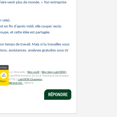
 faire venir plus de monde. « Ton entreprise
r cela).
est en fin d’après-midi, elle coupe/ exclu
oupe, et cette idée est partagée.
on temps de travail. Mais si tu travailles sous
sions, assistances, analyses gratuites sous LV
Luc Desruelle |
Mon profil
|
Mon blog LabVIEW |
LabVIEW Architect (CLA) & TestStand Developper
(CTD) |
LabVIEW Champion
MESULOG
| NERYS
RÉPONDRE