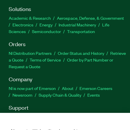
Solutions
Academic & Research
Aerospace, Defense, & Government
Electronics
Energy
Industrial Machinery
Life
Sciences
Semiconductor
Transportation
Orders
NI Distribution Partners
Order Status and History
Retrieve
a Quote
Terms of Service
Order by Part Number or
Request a Quote
Company
NI is now part of Emerson
About
Emerson Careers
Newsroom
Supply Chain & Quality
Events
Support
Downloads
Product Documentation
Discussion Forums
Activate a Product
Submit a Service Request
Site
Feedback