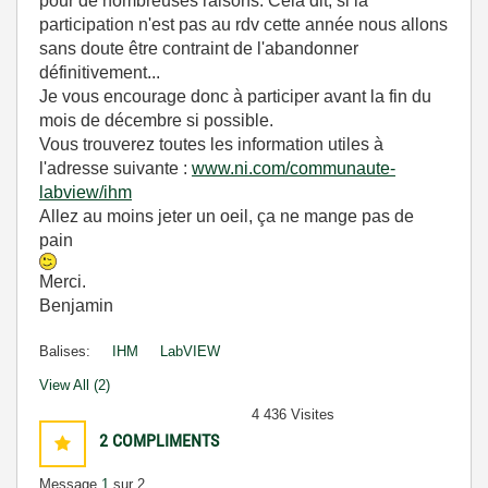
pour de nombreuses raisons. Cela dit, si la
participation n'est pas au rdv cette année nous allons
sans doute être contraint de l'abandonner
définitivement...
Je vous encourage donc à participer avant la fin du
mois de décembre si possible.
Vous trouverez toutes les information utiles à
l'adresse suivante :
www.ni.com/communaute-
labview/ihm
Allez au moins jeter un oeil, ça ne mange pas de
pain
Merci.
Benjamin
Balises:
IHM
LabVIEW
View All (2)
4 436 Visites
2
COMPLIMENTS
Message
1
sur 2