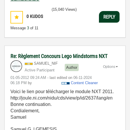
(15,040 Views)
0
KUDOS
REPLY
Message
3
of 11
Re: Règlement Concours Lego Mindstorms NXT
SAMUEL_NIF
Options
Author
Active Participant
‎01-05-2012
09:24 AM
- last edited on
‎06-11-2024
06:18 PM
by
Content Cleaner
Voici le lien pour télécharger le module NXT 2011.
http://joule.ni.com/nidu/cds/view/p/id/2637/lang/en
Bonne continuation.
Cordialement,
Samuel
Samuel G. | GEMESIS