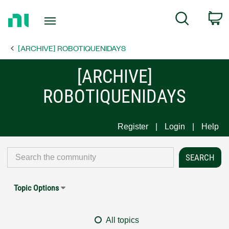
Return
C
Search
to
Home
[ARCHIVE] ROBOTIQUENIDAYS
Page
[ARCHIVE]
ROBOTIQUENIDAYS
Register
Login
Help
Topic Options
All topics