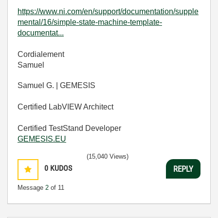
https://www.ni.com/en/support/documentation/supple
mental/16/simple-state-machine-template-
documentat...
Cordialement
Samuel
Samuel G. | GEMESIS
Certified LabVIEW Architect
Certified TestStand Developer
GEMESIS.EU
(15,040 Views)
0
KUDOS
REPLY
Message
2
of 11