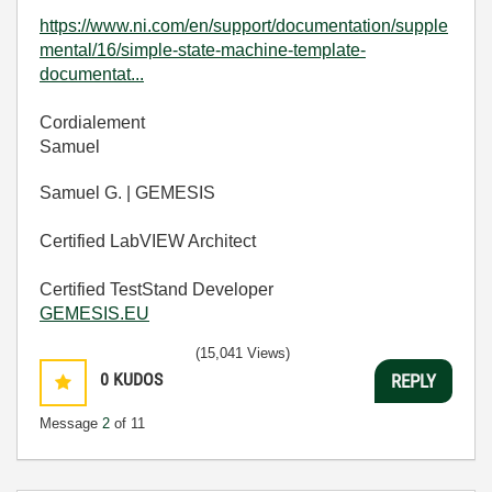
https://www.ni.com/en/support/documentation/supple
mental/16/simple-state-machine-template-
documentat...
Cordialement
Samuel
Samuel G. | GEMESIS
Certified LabVIEW Architect
Certified TestStand Developer
GEMESIS.EU
(15,041 Views)
0
KUDOS
REPLY
Message
2
of 11