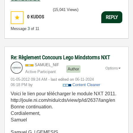
(15,041 Views)
0
KUDOS
REPLY
Message
3
of 11
Re: Règlement Concours Lego Mindstorms NXT
SAMUEL_NIF
Options
Author
Active Participant
‎01-05-2012
09:24 AM
- last edited on
‎06-11-2024
06:18 PM
by
Content Cleaner
Voici le lien pour télécharger le module NXT 2011.
http://joule.ni.com/nidu/cds/view/p/id/2637/lang/en
Bonne continuation.
Cordialement,
Samuel
Samuel G. | GEMESIS