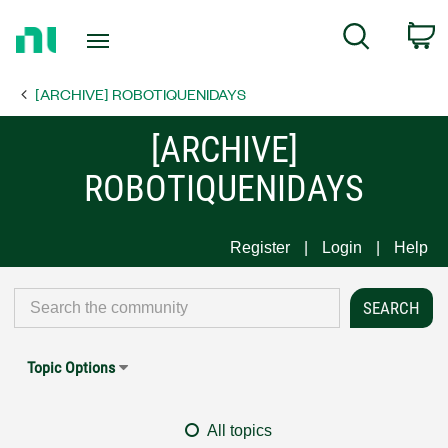
Return
C
Search
to
Home
[ARCHIVE] ROBOTIQUENIDAYS
Page
[ARCHIVE]
ROBOTIQUENIDAYS
Register
Login
Help
Topic Options
All topics