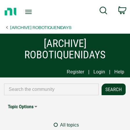
Return
C
Search
to
Home
[ARCHIVE] ROBOTIQUENIDAYS
Page
[ARCHIVE]
ROBOTIQUENIDAYS
Register
Login
Help
Topic Options
All topics