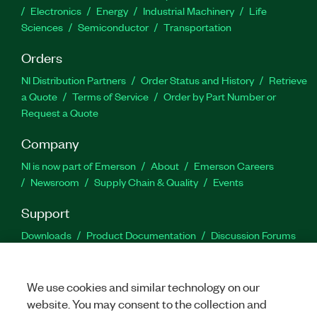
Electronics
Energy
Industrial Machinery
Life
Sciences
Semiconductor
Transportation
Orders
NI Distribution Partners
Order Status and History
Retrieve
a Quote
Terms of Service
Order by Part Number or
Request a Quote
Company
NI is now part of Emerson
About
Emerson Careers
Newsroom
Supply Chain & Quality
Events
Support
Downloads
Product Documentation
Discussion Forums
Activate a Product
Submit a Service Request
Site
Feedback
We use cookies and similar technology on our
website. You may consent to the collection and
Facebook
Twitter
LinkedIn
YouTu
In