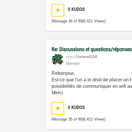
0
KUDOS
Message
34
of 80
(6,421 Views)
Re: Discussions et questions/réponses
Floriane0208
Member
Rebonjour,
Est-ce que l'on a le droit de placer u
possibilités de communiquer en wifi av
Merci
0
KUDOS
Message
35
of 80
(6,421 Views)