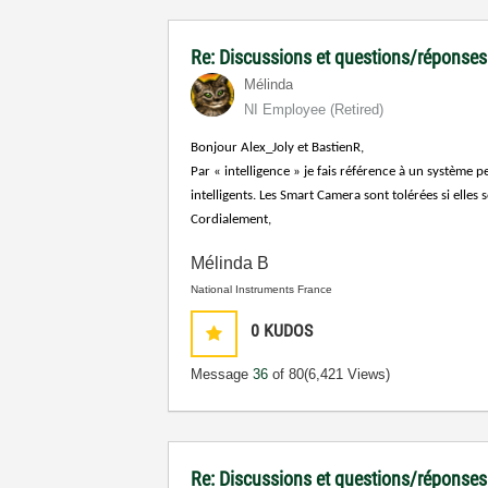
Re: Discussions et questions/réponses
Mélinda
NI Employee (retired)
Bonjour Alex_Joly et BastienR,
Par « intelligence » je fais référence à un systèm
intelligents. Les Smart Camera sont tolérées si elles
Cordialement,
Mélinda B
National Instruments France
0
KUDOS
Message
36
of 80
(6,421 Views)
Re: Discussions et questions/réponses