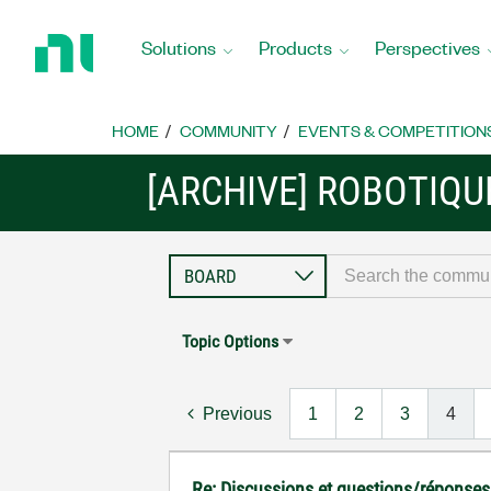
Return
to
Solutions
Products
Perspectives
Home
Page
HOME
COMMUNITY
EVENTS & COMPETITION
[ARCHIVE] ROBOTIQU
Topic Options
Previous
1
2
3
4
Re: Discussions et questions/réponses