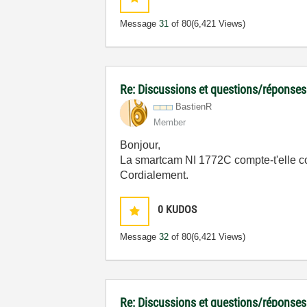
Message
31
of 80
(6,421 Views)
Re: Discussions et questions/réponses
BastienR
Member
Bonjour,
La smartcam NI 1772C compte-t'elle c
Cordialement.
0
KUDOS
Message
32
of 80
(6,421 Views)
Re: Discussions et questions/réponses