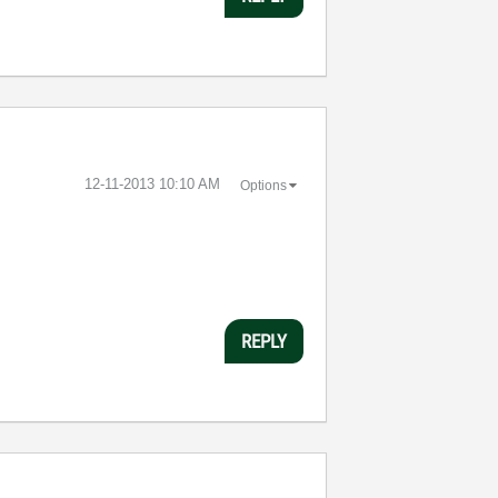
‎12-11-2013
10:10 AM
Options
REPLY