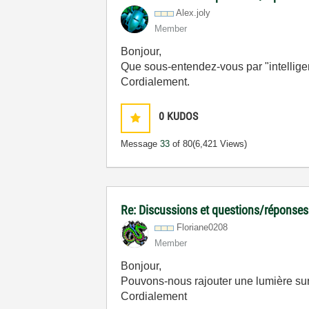
Alex.joly
Member
Bonjour,
Que sous-entendez-vous par "intellig
Cordialement.
0
KUDOS
Message
33
of 80
(6,421 Views)
Re: Discussions et questions/réponses
Floriane0208
Member
Bonjour,
Pouvons-nous rajouter une lumière sur
Cordialement