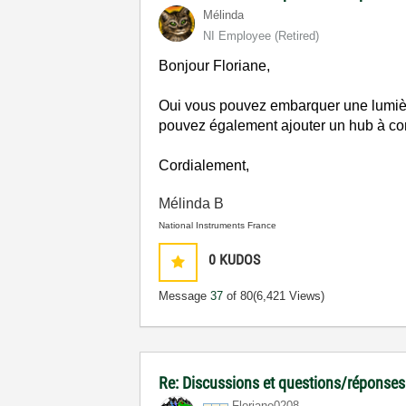
Mélinda
NI Employee (retired)
Bonjour Floriane,
Oui vous pouvez embarquer une lumièr
pouvez également ajouter un hub à co
Cordialement,
Mélinda B
National Instruments France
0
KUDOS
Message
37
of 80
(6,421 Views)
Re: Discussions et questions/réponses
Floriane0208