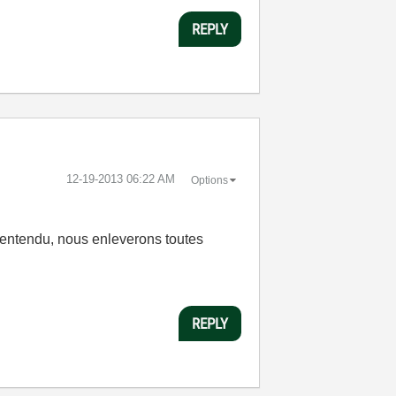
REPLY
‎12-19-2013
06:22 AM
Options
n entendu, nous enleverons toutes
REPLY