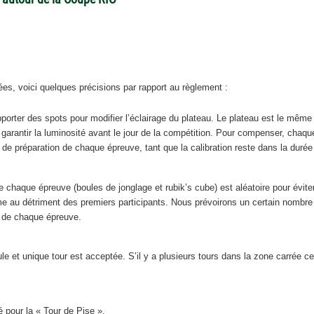
ées, voici quelques précisions par rapport au règlement :
rter des spots pour modifier l’éclairage du plateau. Le plateau est le même pou
arantir la luminosité avant le jour de la compétition. Pour compenser, chaque
 de préparation de chaque épreuve, tant que la calibration reste dans la durée
 chaque épreuve (boules de jonglage et rubik’s cube) est aléatoire pour évite
e au détriment des premiers participants. Nous prévoirons un certain nombre 
t de chaque épreuve.
e et unique tour est acceptée. S’il y a plusieurs tours dans la zone carrée cen
 pour la « Tour de Pise ».