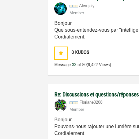
Alex.joly
Member
Bonjour,
Que sous-entendez-vous par "intellig
Cordialement.
0
KUDOS
Message
33
of 80
(6,422 Views)
Re: Discussions et questions/réponses
Floriane0208
Member
Bonjour,
Pouvons-nous rajouter une lumière sur
Cordialement