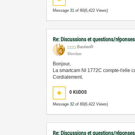
Message
31
of 80
(6,422 Views)
Re: Discussions et questions/réponses
BastienR
Member
Bonjour,
La smartcam NI 1772C compte-t'elle c
Cordialement.
0
KUDOS
Message
32
of 80
(6,422 Views)
Re: Discussions et questions/réponses