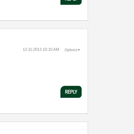
‎12-11-2013
10:10 AM
Options
REPLY