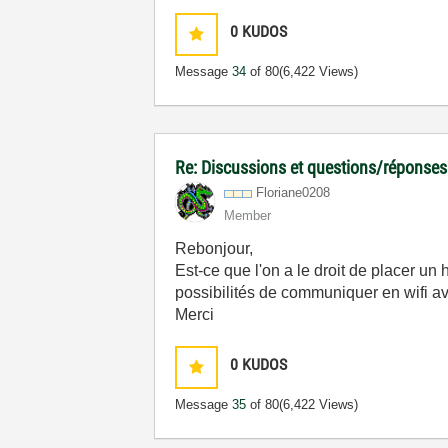
0
KUDOS
Message
34
of 80
(6,422 Views)
Re: Discussions et questions/réponses
Floriane0208
Member
Rebonjour,
Est-ce que l'on a le droit de placer u
possibilités de communiquer en wifi av
Merci
0
KUDOS
Message
35
of 80
(6,422 Views)