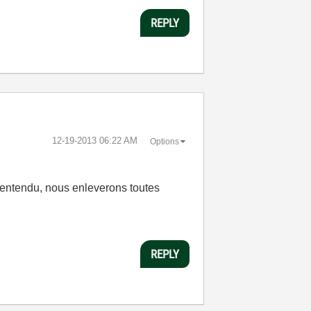
REPLY
‎12-19-2013
06:22 AM
Options
n entendu, nous enleverons toutes
REPLY