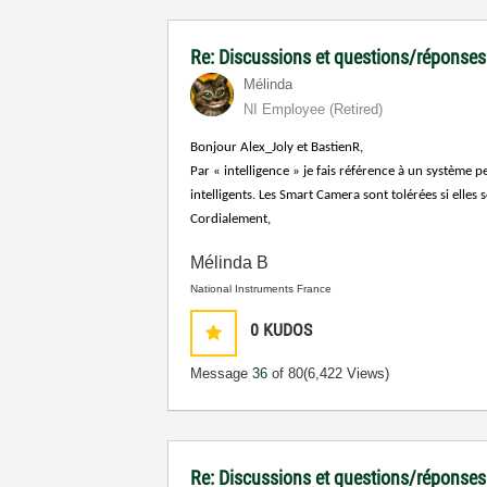
Re: Discussions et questions/réponses
Mélinda
NI Employee (retired)
Bonjour Alex_Joly et BastienR,
Par « intelligence » je fais référence à un systèm
intelligents. Les Smart Camera sont tolérées si elles
Cordialement,
Mélinda B
National Instruments France
0
KUDOS
Message
36
of 80
(6,422 Views)
Re: Discussions et questions/réponses