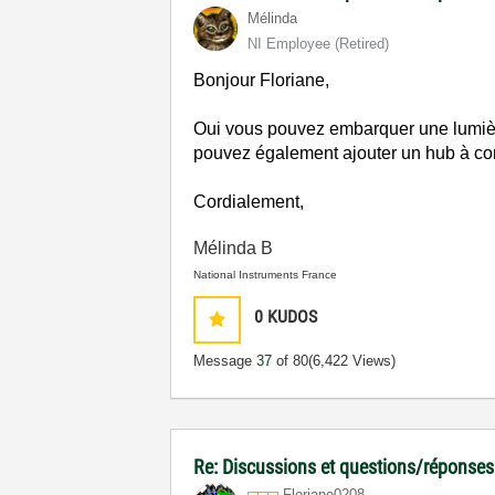
Mélinda
NI Employee (retired)
Bonjour Floriane,
Oui vous pouvez embarquer une lumièr
pouvez également ajouter un hub à co
Cordialement,
Mélinda B
National Instruments France
0
KUDOS
Message
37
of 80
(6,422 Views)
Re: Discussions et questions/réponses
Floriane0208