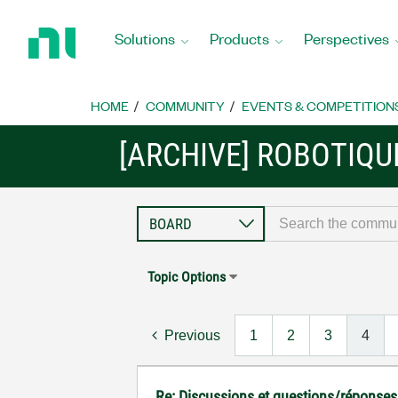
Return
to
Solutions
Products
Perspectives
Home
Page
HOME
COMMUNITY
EVENTS & COMPETITION
[ARCHIVE] ROBOTIQU
Topic Options
Previous
1
2
3
4
Re: Discussions et questions/réponses