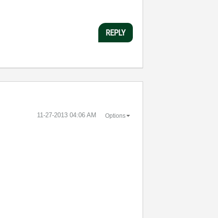
REPLY
‎11-27-2013
04:06 AM
Options