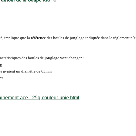
é, implique que la référence des boules de jonglage indiquée dans le règlement n’
actéristiques des boules de jonglage vont changer :
0g
res avaient un diamètre de 63mm
te.
ainement-ace-125g-couleur-unie.html