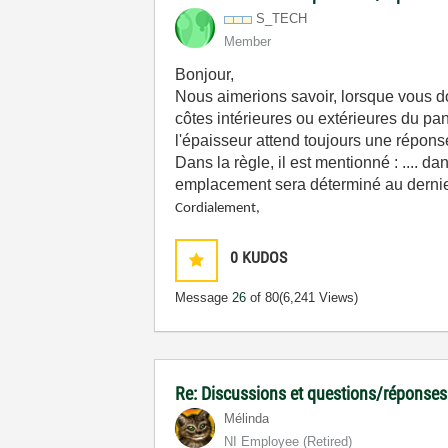
S_TECH
Member
Bonjour,
Nous aimerions savoir, lorsque vous 
côtes intérieures ou extérieures du pan
l'épaisseur attend toujours une répons
Dans la règle, il est mentionné : .... d
emplacement sera déterminé au dernier 
Cordialement,
0
KUDOS
Message
26
of 80
(6,241 Views)
Re: Discussions et questions/réponse
Mélinda
NI Employee (retired)