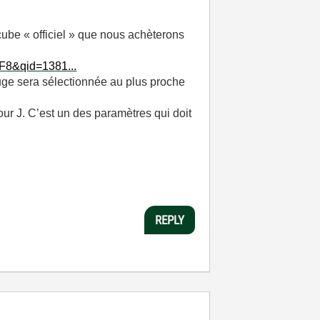
cube « officiel » que nous achèterons
F8&qid=1381...
rouge sera sélectionnée au plus proche
our J. C’est un des paramètres qui doit
REPLY