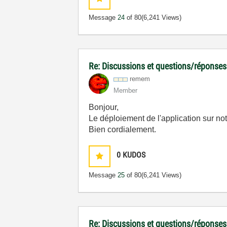
Message
24
of 80
(6,241 Views)
Re: Discussions et questions/réponses
remem
Member
Bonjour,
Le déploiement de l'application sur no
Bien cordialement.
0
KUDOS
Message
25
of 80
(6,241 Views)
Re: Discussions et questions/réponses