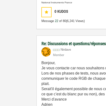
National Instruments France
0
KUDOS
Message
22
of 80
(6,241 Views)
Re: Discussions et questions/réponses
Nirdave
Member
Bonjour,
Je vous contacte car nous souhaitons m
Lors de nos phases de tests, nous avons
communiquer le code RGB de chaque face
plait.
Serait'il également possible de nous c
ce que c'est du blanc pur ou non), des li
Merci d'avance
Adrien