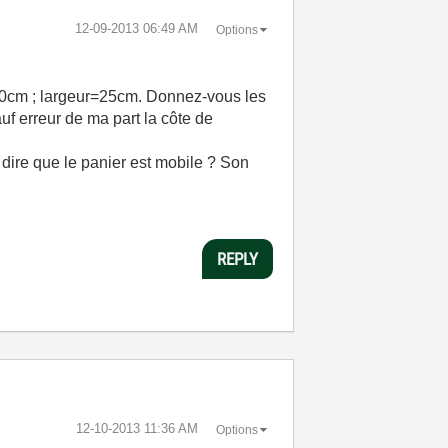
‎12-09-2013
06:49 AM
Options
40cm ; largeur=25cm. Donnez-vous les
auf erreur de ma part la côte de
à dire que le panier est mobile ? Son
REPLY
‎12-10-2013
11:36 AM
Options