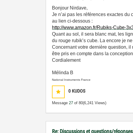
Bonjour Nirdave,
Je n’ai pas les références exactes du 
au lien ci-dessous :
http://www.amazon.fr/Rubiks-Cube-
Quant au sol, il sera blanc mat, les li
du rouge rubik’s cube. La encore je 
Concernant votre dernière question, il 
être pris en compte dans la conception d
Cordialement
Mélinda B
National Instruments France
0
KUDOS
Message
27
of 80
(6,241 Views)
Re: Discussions et questions/réponses