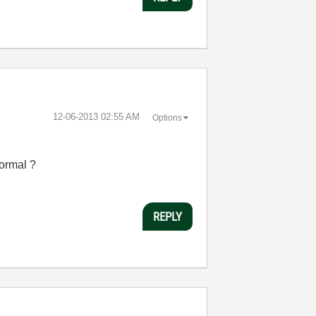
‎12-06-2013
02:55 AM
Options
normal ?
REPLY