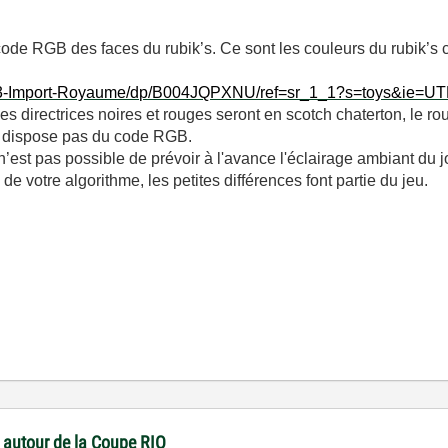
code RGB des faces du rubik’s. Ce sont les couleurs du rubik’s 
3x3-Import-Royaume/dp/B004JQPXNU/ref=sr_1_1?s=toys&ie=UT
gnes directrices noires et rouges seront en scotch chaterton, le 
ne dispose pas du code RGB.
n’est pas possible de prévoir à l'avance l'éclairage ambiant du j
e votre algorithme, les petites différences font partie du jeu.
 autour de la Coupe RIO