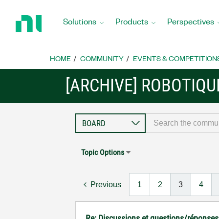
Return
to
Solutions
Products
Perspectives
Home
Page
HOME
COMMUNITY
EVENTS & COMPETITION
[ARCHIVE] ROBOTIQU
Topic Options
Previous
1
2
3
4
Re: Discussions et questions/réponse