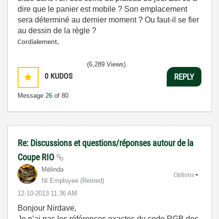
dire que le panier est mobile ? Son emplacement
sera déterminé au dernier moment ? Ou faut-il se fier
au dessin de la règle ?
Cordialement,
(6,289 Views)
0
KUDOS
REPLY
Message
26
of 80
Re: Discussions et questions/réponses autour de la
Coupe RIO
Mélinda
Options
NI Employee (retired)
‎12-10-2013
11:36 AM
Bonjour Nirdave,
Je n’ai pas les références exactes du code RGB des