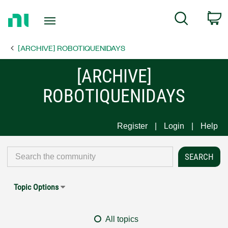
Return
C
Search
to
Home
[ARCHIVE] ROBOTIQUENIDAYS
Page
[ARCHIVE]
ROBOTIQUENIDAYS
Register
Login
Help
Topic Options
All topics