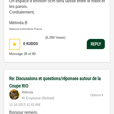
Un espace d’environ 5cm sera laissé entre le robot et
les parois.
Cordialement,
Mélinda B
National Instruments France
(6,289 Views)
0
KUDOS
REPLY
Message
28
of 80
Re: Discussions et questions/réponses autour de la
Coupe RIO
Mélinda
Options
NI Employee (retired)
‎12-10-2013
11:43 AM
Bonjour remem,