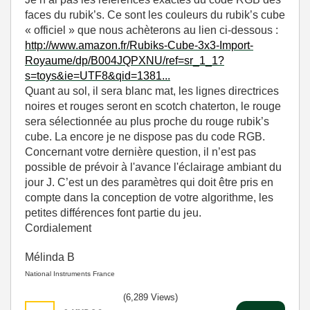
faces du rubik’s. Ce sont les couleurs du rubik’s cube
« officiel » que nous achèterons au lien ci-dessous :
http://www.amazon.fr/Rubiks-Cube-3x3-Import-
Royaume/dp/B004JQPXNU/ref=sr_1_1?
s=toys&ie=UTF8&qid=1381...
Quant au sol, il sera blanc mat, les lignes directrices
noires et rouges seront en scotch chaterton, le rouge
sera sélectionnée au plus proche du rouge rubik’s
cube. La encore je ne dispose pas du code RGB.
Concernant votre dernière question, il n’est pas
possible de prévoir à l'avance l'éclairage ambiant du
jour J. C’est un des paramètres qui doit être pris en
compte dans la conception de votre algorithme, les
petites différences font partie du jeu.
Cordialement
Mélinda B
National Instruments France
(6,289 Views)