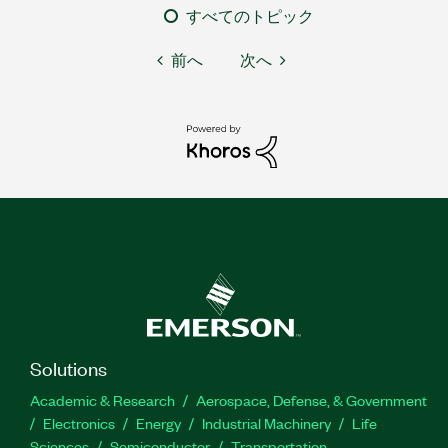
すべてのトピック
前へ
次へ
Solutions
Academic & Research
Aerospace, Defense, & Government
Electronics
Energy
Industrial Machinery
Life
Sciences
Semiconductor
Transportation