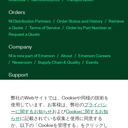
Orders
NI Distribution Partners
Order Status and History
Retrieve
a Quote
Terms of Service
Order by Part Number or
Request a Quote
Company
NI is now part of Emerson
About
Emerson Careers
Newsroom
Supply Chain & Quality
Events
Support
Downloads
Product Documentation
Discussion Forums
Activate a Product
Submit a Service Request
Site
Feedback
弊社のWebサイトでは、Cookieや同様の技術を
使用しています。お客様は、弊社の
プライバシ
ーに関するお知らせ
および
Cookieに関するお知
Facebook
Twitter
LinkedIn
YouTu
In
らせ
に記載されている収集と使用に同意する
か、以下の「Cookieを管理する」をクリックし