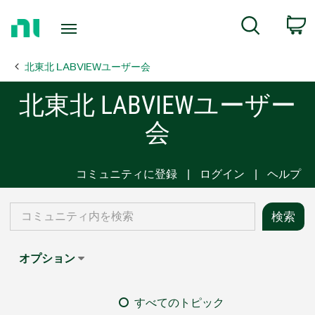
Return
C
Search
to
Home
北東北 LABVIEWユーザー会
Page
北東北 LABVIEWユーザー
会
コミュニティに登録
ログイン
ヘルプ
オプション
すべてのトピック