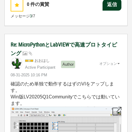
0
件の賞賛
返信
メッセージ
3
/7
Re: MicroPythonとLabVIEWで高速プロトタイピ
ング
おおはし
オプション
Author
Active Participant
‎08-31-2025
10:16 PM
確認のため単独で動作するはずのVIをアップしま
す。
Win版LV20205Q1Communityでこちらでは動いてい
ます。