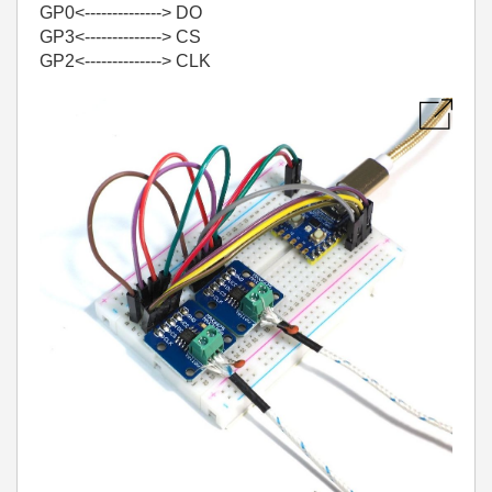
GP0<--------------> DO
GP3<--------------> CS
GP2<--------------> CLK