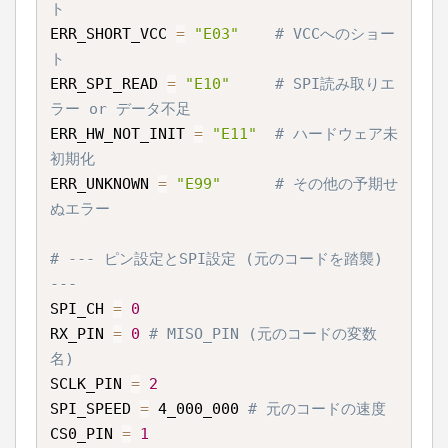
ト
ERR_SHORT_VCC 
=
"E03"
# VCCへのショー
ト
ERR_SPI_READ 
=
"E10"
# SPI読み取りエ
ラー or データ不足
ERR_HW_NOT_INIT 
=
"E11"
# ハードウェア未
初期化
ERR_UNKNOWN 
=
"E99"
# その他の予期せ
ぬエラー
# --- ピン設定とSPI設定 (元のコードを踏襲) 
---
SPI_CH 
=
0
RX_PIN 
=
0
# MISO_PIN (元のコードの変数
名)
SCLK_PIN 
=
2
SPI_SPEED 
=
 4_000_000 
# 元のコードの速度
CS0_PIN 
=
1