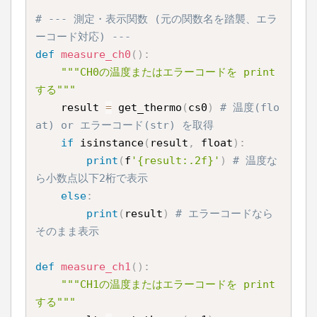
# --- 測定・表示関数 (元の関数名を踏襲、エラ
ーコード対応) ---
def
measure_ch0
(
)
:
"""CH0の温度またはエラーコードを print 
する"""
    result 
=
 get_thermo
(
cs0
)
# 温度(flo
at) or エラーコード(str) を取得
if
 isinstance
(
result
,
 float
)
:
print
(
f
'{result:.2f}'
)
# 温度な
ら小数点以下2桁で表示
else
:
print
(
result
)
# エラーコードなら
そのまま表示
def
measure_ch1
(
)
:
"""CH1の温度またはエラーコードを print 
する"""