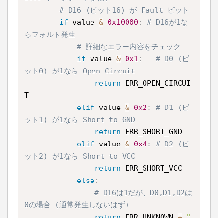
# D16 (ビット16) が Fault ビット
if
 value 
&
0x10000
:
# D16が1な
らフォルト発生
# 詳細なエラー内容をチェック
if
 value 
&
0x1
:
# D0 (ビ
ット0) が1なら Open Circuit
return
 ERR_OPEN_CIRCUI
T

elif
 value 
&
0x2
:
# D1 (ビ
ット1) が1なら Short to GND
return
 ERR_SHORT_GND

elif
 value 
&
0x4
:
# D2 (ビ
ット2) が1なら Short to VCC
return
 ERR_SHORT_VCC

else
:
# D16は1だが、D0,D1,D2は
0の場合 (通常発生しないはず)
return
 ERR_UNKNOWN 
+
"