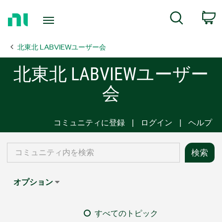
Return
C
Search
to
Home
北東北 LABVIEWユーザー会
Page
北東北 LABVIEWユーザー
会
コミュニティに登録
ログイン
ヘルプ
オプション
すべてのトピック