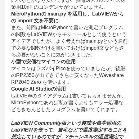
比べるとかなり安いですが、熱電対入力のノイズ対
策用10nF のコンデンサがついていません。
MicroPythonの
main.py
を活用
し、LabVIEWから
の
import
文を不要に
また、前回はMicroPythonで書いた測定プログラム
の関数をLabVIEWからモジュールとして使うという
アイデアでしたが、よく考えればmain.pyという名前
で必要な関数だけを書いておけばimport文などを送
る必要がないことに気がつきました。
小型で安価なマイコンの使用
マイコンはラズパイPicoを使っていましたが、後継
の
RP2350が出てきて
さらに安くなった
Waveshare
RP2040 Zero を使います。
Google AI Studioの活用
LabVIEWのダイアグラムは書いてもらえませんが、
MicroPythonであれば私が書くよりもエラー処理な
どもきちんとしたプログラムを書いてくれます。
LabVIEW Community版という趣味や自学習用の
LabVIEWを使って、自宅などで温度測定することを
想定しているのですが、2チャンネルの温度測定で