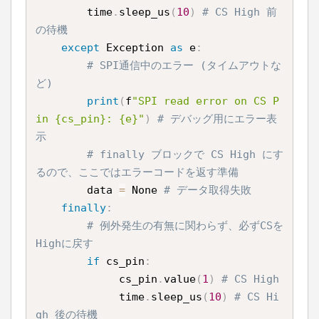
        time
.
sleep_us
(
10
)
# CS High 前
の待機
except
 Exception 
as
 e
:
# SPI通信中のエラー (タイムアウトな
ど)
print
(
f
"SPI read error on CS P
in {cs_pin}: {e}"
)
# デバッグ用にエラー表
示
# finally ブロックで CS High にす
るので、ここではエラーコードを返す準備
        data 
=
 None 
# データ取得失敗
finally
:
# 例外発生の有無に関わらず、必ずCSを
Highに戻す
if
 cs_pin
:
             cs_pin
.
value
(
1
)
# CS High
             time
.
sleep_us
(
10
)
# CS Hi
gh 後の待機