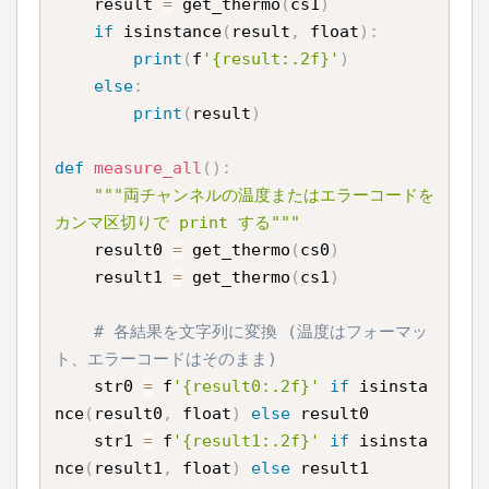
    result 
=
 get_thermo
(
cs1
)
if
 isinstance
(
result
,
 float
)
:
print
(
f
'{result:.2f}'
)
else
:
print
(
result
)
def
measure_all
(
)
:
"""両チャンネルの温度またはエラーコードを
カンマ区切りで print する"""
    result0 
=
 get_thermo
(
cs0
)
    result1 
=
 get_thermo
(
cs1
)
# 各結果を文字列に変換 (温度はフォーマッ
ト、エラーコードはそのまま)
    str0 
=
 f
'{result0:.2f}'
if
 isinsta
nce
(
result0
,
 float
)
else
 result0

    str1 
=
 f
'{result1:.2f}'
if
 isinsta
nce
(
result1
,
 float
)
else
 result1
