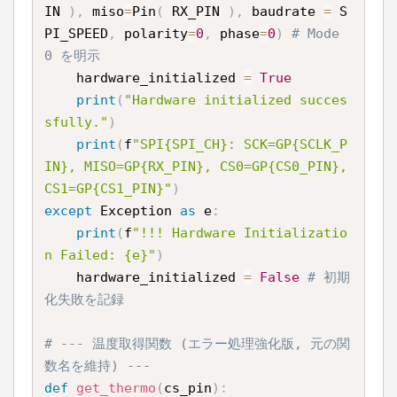
IN 
)
,
 miso
=
Pin
(
 RX_PIN 
)
,
 baudrate 
=
 S
PI_SPEED
,
 polarity
=
0
,
 phase
=
0
)
# Mode 
0 を明示
    hardware_initialized 
=
True
print
(
"Hardware initialized succes
sfully."
)
print
(
f
"SPI{SPI_CH}: SCK=GP{SCLK_P
IN}, MISO=GP{RX_PIN}, CS0=GP{CS0_PIN}, 
CS1=GP{CS1_PIN}"
)
except
 Exception 
as
 e
:
print
(
f
"!!! Hardware Initializatio
n Failed: {e}"
)
    hardware_initialized 
=
False
# 初期
化失敗を記録
# --- 温度取得関数 (エラー処理強化版, 元の関
数名を維持) ---
def
get_thermo
(
cs_pin
)
: