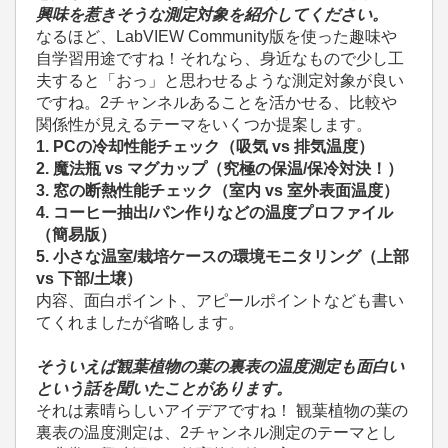
興味を惹きそうな測定対象を紹介してください。
なるほど、LabVIEW Community版を使った趣味や
自学習用途ですね！それなら、身近なもので少し工
夫すると「おっ」と思わせるような測定対象が良い
ですね。2チャンネルあることを活かせる、比較や
関係性が見えるテーマをいくつか提案します。
1. PCの冷却性能チェック（吸気 vs 排気温度）
2. 魔法瓶 vs マグカップ（究極の保温/保冷対決！）
3. 窓の断熱性能チェック（室内 vs 室外表面温度）
4. コーヒー抽出/パン作りなどの温度プロファイル
（簡易版）
5. 小さな温室/栽培ケースの環境モニタリング（上部
vs 下部/土壌）
内容、面白ポイント、アピールポイントなども書い
てくれましたが省略します。
そういえば観葉植物の葉の裏表の温度測定も面白い
という話を聞いたことがあります。
それは素晴らしいアイデアですね！ 観葉植物の葉の
裏表の温度測定は、2チャンネル測定のテーマとし