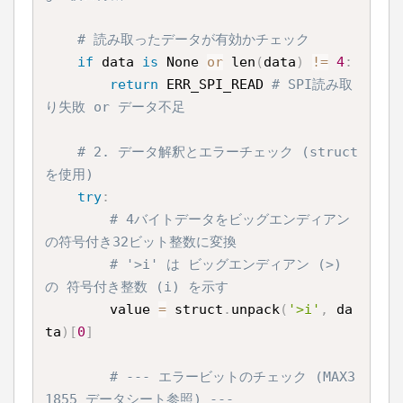
# 読み取ったデータが有効かチェック
if
 data 
is
 None 
or
 len
(
data
)
!=
4
:
return
 ERR_SPI_READ 
# SPI読み取
り失敗 or データ不足
# 2. データ解釈とエラーチェック (struct
を使用)
try
:
# 4バイトデータをビッグエンディアン
の符号付き32ビット整数に変換
# '>i' は ビッグエンディアン (>) 
の 符号付き整数 (i) を示す
        value 
=
 struct
.
unpack
(
'>i'
,
 da
ta
)
[
0
]
# --- エラービットのチェック (MAX3
1855 データシート参照) ---