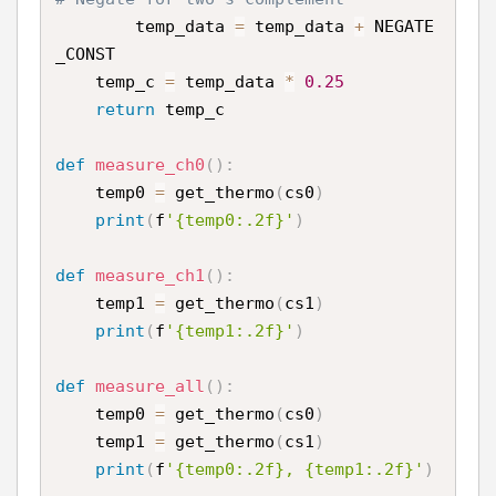
        temp_data 
=
 temp_data 
+
 NEGATE
_CONST

    temp_c 
=
 temp_data 
*
0.25
return
 temp_c

def
measure_ch0
(
)
:
    temp0 
=
 get_thermo
(
cs0
)
print
(
f
'{temp0:.2f}'
)
def
measure_ch1
(
)
:
    temp1 
=
 get_thermo
(
cs1
)
print
(
f
'{temp1:.2f}'
)
def
measure_all
(
)
:
    temp0 
=
 get_thermo
(
cs0
)
    temp1 
=
 get_thermo
(
cs1
)
print
(
f
'{temp0:.2f}, {temp1:.2f}'
)