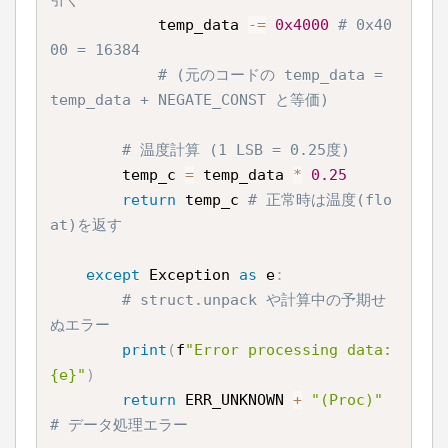
            temp_data 
-=
0x4000
# 0x40
00 = 16384
# (元のコードの temp_data = 
temp_data + NEGATE_CONST と等価)
# 温度計算 (1 LSB = 0.25度)
        temp_c 
=
 temp_data 
*
0.25
return
 temp_c 
# 正常時は温度(flo
at)を返す
except
 Exception 
as
 e
:
# struct.unpack や計算中の予期せ
ぬエラー
print
(
f
"Error processing data: 
{e}"
)
return
 ERR_UNKNOWN 
+
"(Proc)"
# データ処理エラー