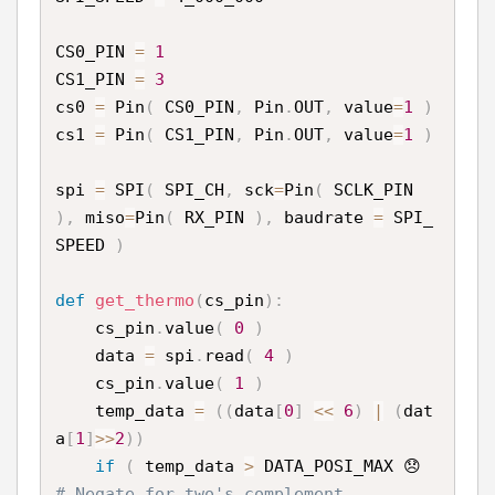
CS0_PIN 
=
1
CS1_PIN 
=
3
cs0 
=
 Pin
(
 CS0_PIN
,
 Pin
.
OUT
,
 value
=
1
)
cs1 
=
 Pin
(
 CS1_PIN
,
 Pin
.
OUT
,
 value
=
1
)
spi 
=
 SPI
(
 SPI_CH
,
 sck
=
Pin
(
 SCLK_PIN 
)
,
 miso
=
Pin
(
 RX_PIN 
)
,
 baudrate 
=
 SPI_
SPEED 
)
def
get_thermo
(
cs_pin
)
:
    cs_pin
.
value
(
0
)
    data 
=
 spi
.
read
(
4
)
    cs_pin
.
value
(
1
)
    temp_data 
=
(
(
data
[
0
]
<<
6
)
|
(
dat
a
[
1
]
>>
2
)
)
if
(
 temp_data 
>
 DATA_POSI_MAX 😞 
# Negate for two's complement