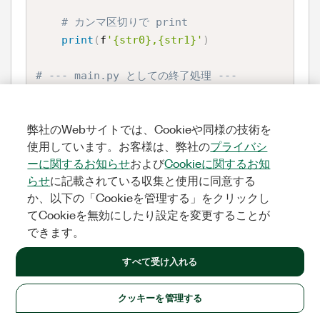
# カンマ区切りで print
print
(
f
'{str0},{str1}'
)
# --- main.py としての終了処理 ---
if
 hardware_initialized
:
print
(
"Ready for REPL commands."
)
弊社のWebサイトでは、Cookieや同様の技術を
else
:
使用しています。お客様は、弊社の
プライバシ
print
(
"Hardware initialization fai
ーに関するお知らせ
および
Cookieに関するお知
led. Check connections/pins."
)
らせ
に記載されている収集と使用に同意する
か、以下の「Cookieを管理する」をクリックし
# 元のコードにあった while True: ループは削
てCookieを無効にしたり設定を変更することが
除し、REPLからの呼び出しを待つ
できます。
すべて受け入れる
これでマイコン側は終了しましたので、次は
クッキーを管理する
LabVIEWで温度測定プログラムを書きます。