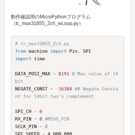
動作確認用のMicroPythonプログラム
（tc_max31855_2ch_wLoop.py）
# tc_max31855_2ch.py
from
 machine 
import
 Pin
,
import
 time

DATA_POSI_MAX 
=
8191
# Max value of 14
bit
NEGATE_CONST 
=
-
16384
## Negate Consta
nt for 14bit two's complement
SPI_CH 
=
0
RX_PIN 
=
0
#MISO_PIN
SCLK_PIN 
=
2
SPI_SPEED 
=
 4_000_000
