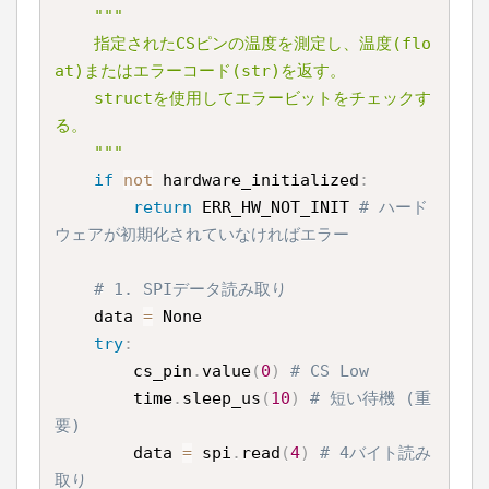
"""

    指定されたCSピンの温度を測定し、温度(flo
at)またはエラーコード(str)を返す。

    structを使用してエラービットをチェックす
る。

    """
if
not
 hardware_initialized
:
return
 ERR_HW_NOT_INIT 
# ハード
ウェアが初期化されていなければエラー
# 1. SPIデータ読み取り
    data 
=
 None

try
:
        cs_pin
.
value
(
0
)
# CS Low
        time
.
sleep_us
(
10
)
# 短い待機 (重
要)
        data 
=
 spi
.
read
(
4
)
# 4バイト読み
取り