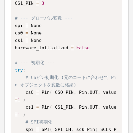
CS1_PIN 
=
3
# --- グローバル変数 ---
spi 
=
 None

cs0 
=
 None

cs1 
=
 None

hardware_initialized 
=
False
# --- 初期化 ---
try
:
# CSピン初期化 (元のコードに合わせて Pi
n オブジェクトを変数に格納)
    cs0 
=
 Pin
(
 CS0_PIN
,
 Pin
.
OUT
,
 value
=
1
)
    cs1 
=
 Pin
(
 CS1_PIN
,
 Pin
.
OUT
,
 value
=
1
)
# SPI初期化
    spi 
=
 SPI
(
 SPI_CH
,
 sck
=
Pin
(
 SCLK_P