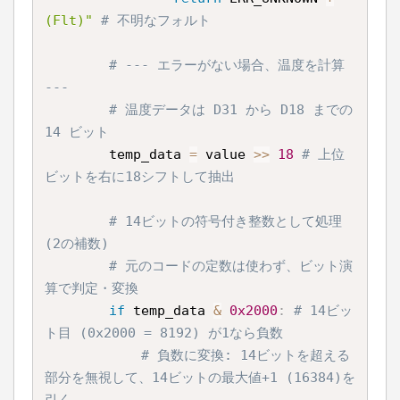
(Flt)"
# 不明なフォルト
# --- エラーがない場合、温度を計算 
---
# 温度データは D31 から D18 までの 
14 ビット
        temp_data 
=
 value 
>>
18
# 上位
ビットを右に18シフトして抽出
# 14ビットの符号付き整数として処理 
(2の補数)
# 元のコードの定数は使わず、ビット演
算で判定・変換
if
 temp_data 
&
0x2000
:
# 14ビッ
ト目 (0x2000 = 8192) が1なら負数
# 負数に変換: 14ビットを超える
部分を無視して、14ビットの最大値+1 (16384)を
引く