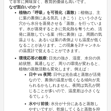
て非常に興味深く、教育的価値も高いです。
なぜ面白いのか？
植物の「呼吸」を可視化（蒸散）:
植物は、主
に葉の裏側にある気孔（きこう）という小さな
穴から水分を蒸発させる「蒸散」を行っていま
す。水が蒸発するときに気化熱を奪うため、活
発に蒸散している葉（特に裏側）は、周囲の気
温よりも、あるいは葉の表側よりも温度が低く
なることがあります。この現象を2チャンネル
の温度計で捉えることができます。
環境応答の観察:
日光の強さ、湿度、水分の供
給状態、風通しなど、周りの環境が変わると、
植物の蒸散活動も変化します。例えば：
日中 vs 夜間:
日中は光合成と蒸散が活発
なので、裏側の温度が低くなる傾向が見
られるかもしれません。夜間は気孔が閉
じることが多いので、温度差は小さくな
るでしょう。
水やり前後:
水分が十分にあると蒸散し
やすいですが、乾燥してくると蒸散を抑