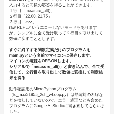
入力すると同様の応答を得ることができます。
１行目「measure_all()」
２行目「22.00, 21.75」
３行目「>>>」
raw REPLというエコーしないモードもあります
が、シンプルに全て受け取って２行目を取り出して
数値に戻すこととします。
すぐに終了する関数定義だけのプログラムを
main.pyという名前でマイコンに保存します。
マイコンの電源をOFF-ONします。
シリアルで「measure_all()」と書き込んで、全て受
信して、２行目を取り出して数値に変換して測定結
果を得る
動作確認用のMicroPythonプログラム
（tc_max31855_2ch_wLoop.py）は熱電対の断線な
どを検知していないので、エラー処理なども含めた
プログラムにGoogle AI Studioに書き直してもらいま
した。